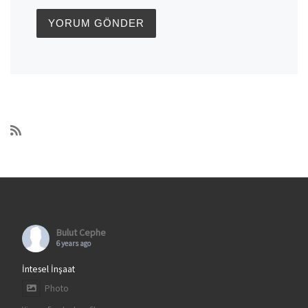
Bulut Cephe
6 years ago
İntesel İnşaat
Photo