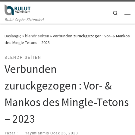
Skip to content
Search
Me
Bulut Cephe Sistemleri
Başlangıç
»
blendr seiten
»
Verbunden zuruckgezogen : Vor- & Mankos
des Mingle-Tetons – 2023
BLENDR SEITEN
Verbunden
zuruckgezogen : Vor- &
Mankos des Mingle-Tetons
– 2023
Yazarı:
|
Yayımlanmış
Ocak 26, 2023