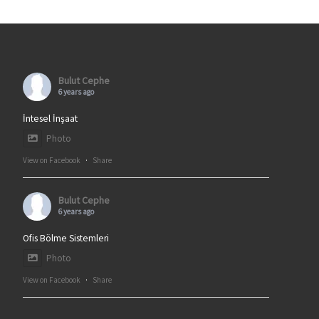
Bulut Cephe
6 years ago
İntesel İnşaat
Photo
View on Facebook
·
Share
Bulut Cephe
6 years ago
Ofis Bölme Sistemleri
Photo
View on Facebook
·
Share