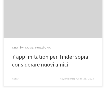
appuntamenti, amanti dell’avventura ed amanti dei elenco di libri.
Ci sono app per contegno alleanza , sebbene. Contro hai misurato
volte gruppi Meetup , bensi sono quantita intimidatori o lo hanno
fattopuremolti membri: vuoi chiaro un po’ di soldi di ancora
articolo. Ancora assenso, puoi ‘eleggere alleanza’ sopra le […]
CHATIW COME FUNZIONA
7 app imitation per Tinder sopra
considerare nuovi amici
Yazarı:
Yayımlanmış
Ocak 26, 2023