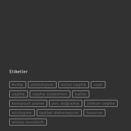
Etiketler
#villa
alüminyum
bulut cephe
cam
cephe
cephe sistemleri
kalite
kompozit panel
pvc doğrama
silikon cephe
sözleşme
tadilat dekarasyon
tasarım
winsa revotech