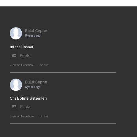
Bulut Cephe
6 years ago
İntesel İnşaat
Photo
View on Facebook
·
Share
Bulut Cephe
6 years ago
Ofis Bölme Sistemleri
Photo
View on Facebook
·
Share