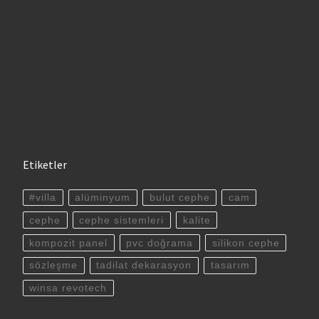
Etiketler
#villa
alüminyum
bulut cephe
cam
cephe
cephe sistemleri
kalite
kompozit panel
pvc doğrama
silikon cephe
sözleşme
tadilat dekarasyon
tasarım
winsa revotech