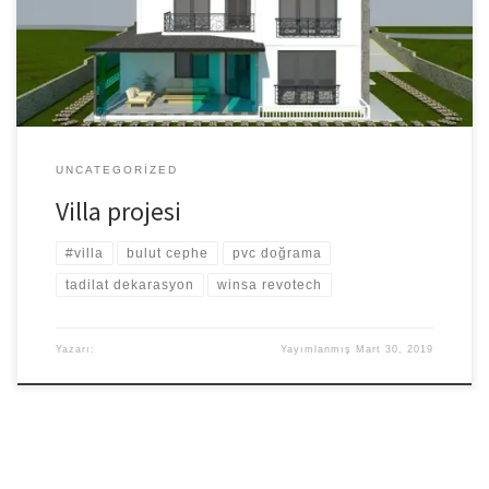
cephe kaplama cam giydirme cephe teknik özellikleri giydirme
cephe açılır kanat metal giydirme cephe sistemleri Enter the text
or HTML code here
UNCATEGORIZED
Villa projesi
#villa
bulut cephe
pvc doğrama
tadilat dekarasyon
winsa revotech
Yazarı:
Yayımlanmış
Mart 30, 2019