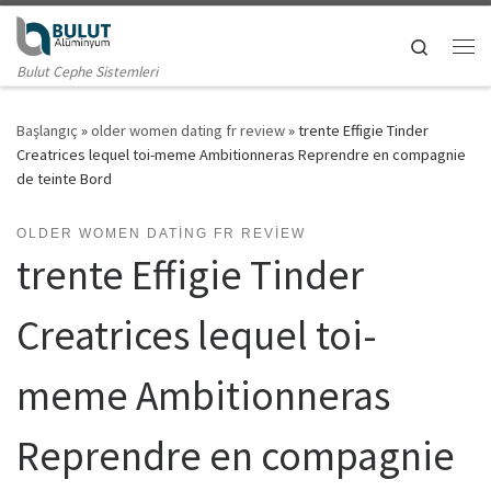
Skip to content
Search
Me
Bulut Cephe Sistemleri
Başlangıç
»
older women dating fr review
»
trente Effigie Tinder
Creatrices lequel toi-meme Ambitionneras Reprendre en compagnie
de teinte Bord
OLDER WOMEN DATING FR REVIEW
trente Effigie Tinder
Creatrices lequel toi-
meme Ambitionneras
Reprendre en compagnie