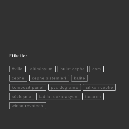
Etiketler
#villa
alüminyum
bulut cephe
cam
cephe
cephe sistemleri
kalite
kompozit panel
pvc doğrama
silikon cephe
sözleşme
tadilat dekarasyon
tasarım
winsa revotech