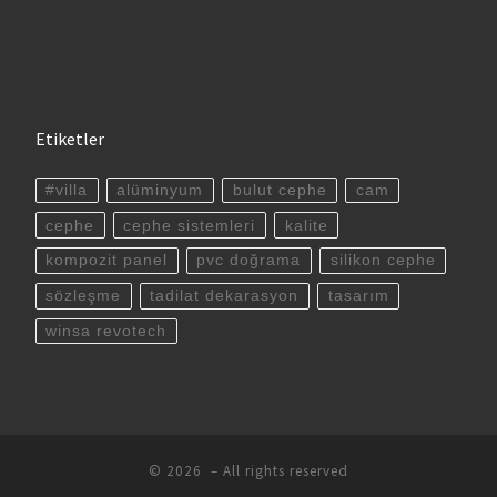
Etiketler
#villa
alüminyum
bulut cephe
cam
cephe
cephe sistemleri
kalite
kompozit panel
pvc doğrama
silikon cephe
sözleşme
tadilat dekarasyon
tasarım
winsa revotech
© 2026
– All rights reserved