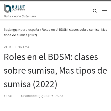
Skip to content
Search
Me
Bulut Cephe Sistemleri
Başlangıç
»
pure espa?a
»
Roles en el BDSM: clases sobre sumisa, Mas
tipos de sumisa (2022)
PURE ESPA?A
Roles en el BDSM: clases
sobre sumisa, Mas tipos de
sumisa (2022)
Yazarı:
|
Yayımlanmış
Şubat 6, 2023