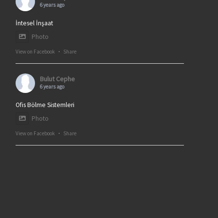
6 years ago
İntesel İnşaat
Photo
View on Facebook
·
Share
Bulut Cephe
6 years ago
Ofis Bölme Sistemleri
Photo
View on Facebook
·
Share