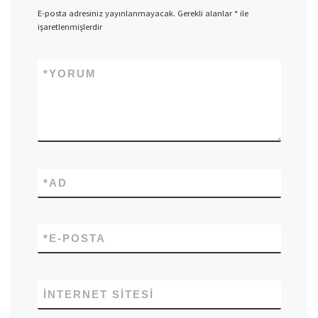
E-posta adresiniz yayınlanmayacak.
Gerekli alanlar
*
ile
işaretlenmişlerdir
*
YORUM
*
AD
*
E-POSTA
İNTERNET SITESI