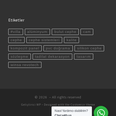
Etiketler
#villa
alüminyum
bulut cephe
cam
cephe
cephe sistemleri
kalite
kompozit panel
pvc doğrama
silikon cephe
sözleşme
tadilat dekarasyon
tasarım
winsa revotech
© 2026
– All rights reserved
Geliştirici
WP
– Designed with the
Customizr theme
Nasıl Yardımcı olabilirim?
Chat with us