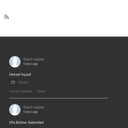
Bulut Cephe
6 years ago
İntesel İnşaat
Photo
View on Facebook
·
Share
Bulut Cephe
6 years ago
Ofis Bölme Sistemleri