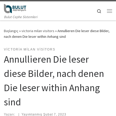
Skip to content
Search
Me
Bulut Cephe Sistemleri
Başlangıç
»
victoria milan visitors
»
Annullieren Die leser diese Bilder,
nach denen Die leser within Anhang sind
VICTORIA MILAN VISITORS
Annullieren Die leser
diese Bilder, nach denen
Die leser within Anhang
sind
Yazarı:
|
Yayımlanmış
Şubat 7, 2023