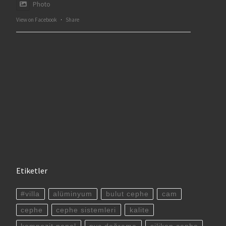
Photo
View on Facebook
·
Share
Etiketler
#villa
alüminyum
bulut cephe
cam
cephe
cephe sistemleri
kalite