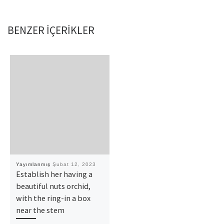
BENZER IÇERIKLER
Yayımlanmış
Şubat 12, 2023
Establish her having a
beautiful nuts orchid,
with the ring-in a box
near the stem