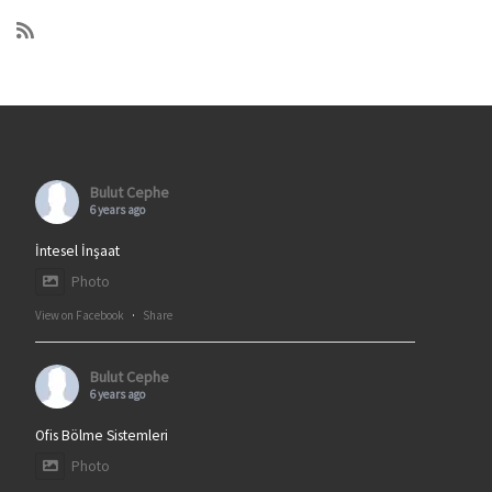
Bulut Cephe
6 years ago
İntesel İnşaat
Photo
View on Facebook
·
Share
Bulut Cephe
6 years ago
Ofis Bölme Sistemleri
Photo