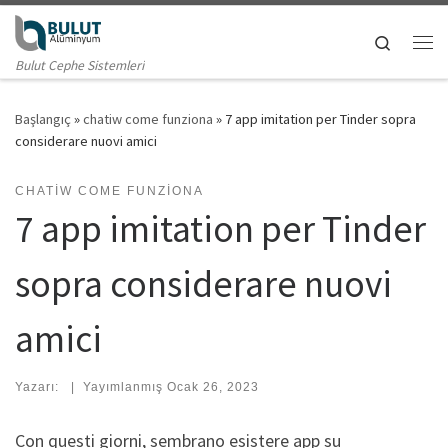
Skip to content
Search
Me
Bulut Cephe Sistemleri
Başlangıç
»
chatiw come funziona
»
7 app imitation per Tinder sopra
considerare nuovi amici
CHATIW COME FUNZIONA
7 app imitation per Tinder
sopra considerare nuovi
amici
Yazarı:
|
Yayımlanmış
Ocak 26, 2023
Con questi giorni, sembrano esistere app su