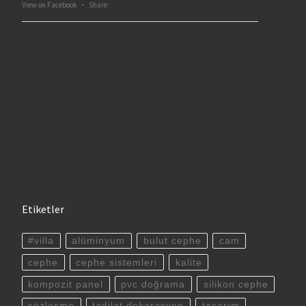
View on Facebook
·
Share
Etiketler
#villa
alüminyum
bulut cephe
cam
cephe
cephe sistemleri
kalite
kompozit panel
pvc doğrama
silikon cephe
sözleşme
tadilat dekarasyon
tasarım