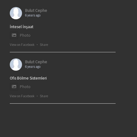
Bulut Cephe
6 years ago
İntesel İnşaat
Photo
View on Facebook
·
Share
Bulut Cephe
6 years ago
Ofis Bölme Sistemleri
Photo
View on Facebook
·
Share