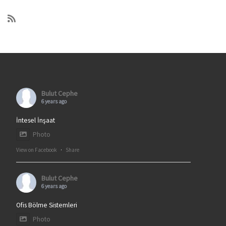
Bulut Cephe
6 years ago
İntesel İnşaat
Photo
View on Facebook
·
Share
Bulut Cephe
6 years ago
Ofis Bölme Sistemleri
Photo