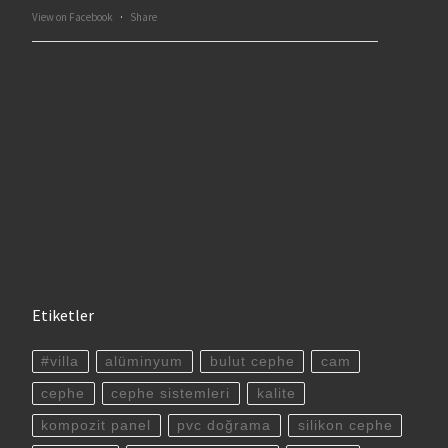
View on Facebook
·
Share
Etiketler
#villa
alüminyum
bulut cephe
cam
cephe
cephe sistemleri
kalite
kompozit panel
pvc doğrama
silikon cephe