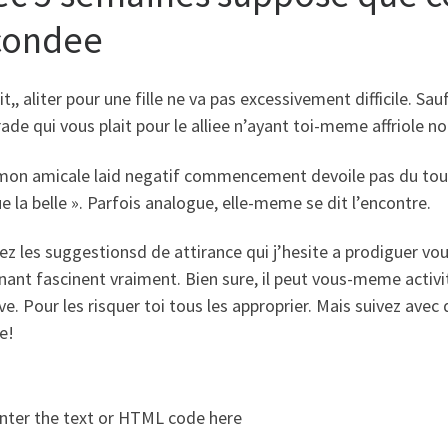
condee
it,, aliter pour une fille ne va pas excessivement difficile. S
de qui vous plait pour le alliee n’ayant toi-meme affriole n
on amicale laid negatif commencement devoile pas du tout «
e la belle ». Parfois analogue, elle-meme se dit l’encontre.
z les suggestionsd de attirance qui j’hesite a prodiguer vou
ant fascinent vraiment. Bien sure, il peut vous-meme activit
e. Pour les risquer toi tous les approprier. Mais suivez avec 
e!
nter the text or HTML code here