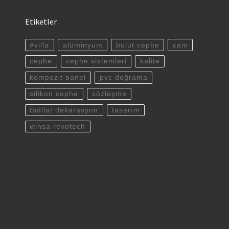
Etiketler
#villa
alüminyum
bulut cephe
cam
cephe
cephe sistemleri
kalite
kompozit panel
pvc doğrama
silikon cephe
sözleşme
tadilat dekarasyon
tasarım
winsa revotech