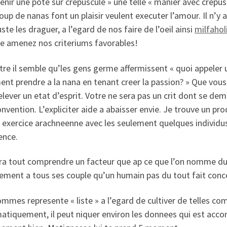
enir une pote sur crepuscule » une telle « manier avec crepusc
up de nanas font un plaisir veulent executer l’amour. Il n’y a
uste les draguer, a l’egard de nos faire de l’oeil ainsi
milfahol
te amenez nos criteriums favorables!
re il semble qu’les gens germe affermissent « quoi appeler
t prendre a la nana en tenant creer la passion? » Que vous s
elever un etat d’esprit. Votre ne sera pas un crit dont se de
onvention.
L’expliciter aide a abaisser envie. Je trouve un pro
 exercice arachneenne avec les seulement quelques individu
ence.
fira tout comprendre un facteur que ap ce que l’on nomme du
ment a tous ses couple qu’un humain pas du tout fait conce
mmes represente « liste » a l’egard de cultiver de telles 
tiquement, il peut niquer environ les donnees qui est accomp