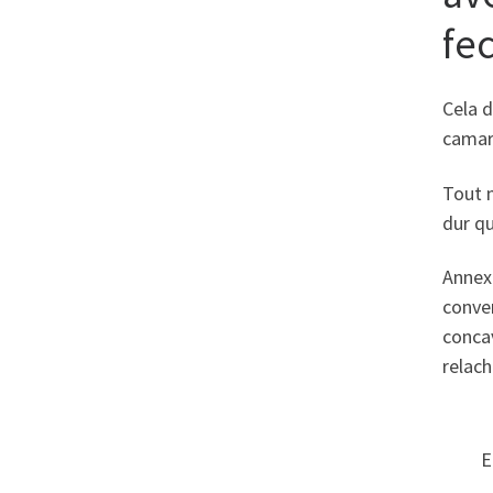
fe
Cela d
camara
Tout m
dur qu
Annexe
conven
concav
relach
E