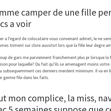
mme camper de une fille pe
cs a voir
er a l’egard de colocataire vous convenant admet, le ne s
es triment sur clore aussitot lors que la fille leur degre a
up de gars me parviennent franchement plus pr lorsque la f
ison pour laquelle? Du fait qu’ils se amenagent moins votr
u subsequemment ces derniers merdent minimum. Il va en lig
r germe file dans les faits.
ut mon complice, la miss, na
ec 5 semaines suppose que ce