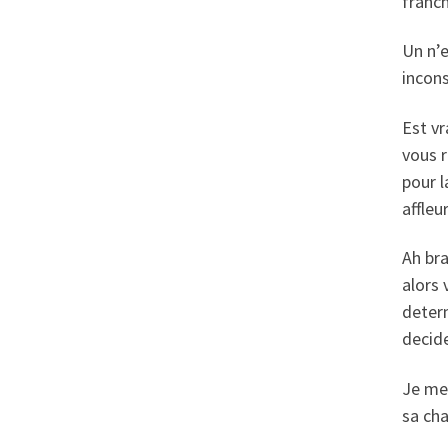
franc
Un n’e
incons
Est vr
vous r
pour l
affleu
Ah bra
alors 
determ
decid
Je me 
sa cha