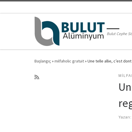
Skip to content
Bulut Cephe Si
Başlangıç
»
milfaholic gratuit
»
Une telle allie, c’est do
MILFA
Une
re
Yazarı