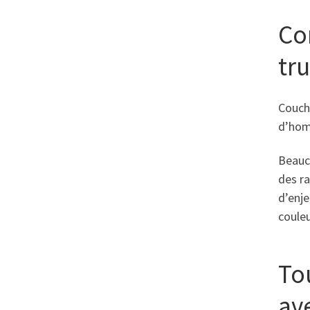
Co
tru
Couch
d’homm
Beauco
des ra
d’enje
couleu
To
av