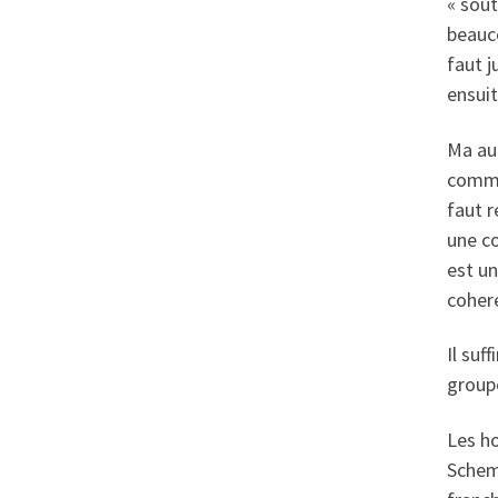
« sout
beauco
faut j
ensui
Ma aut
commen
faut r
une c
est un
coher
Il suf
groupe
Les ho
Schema