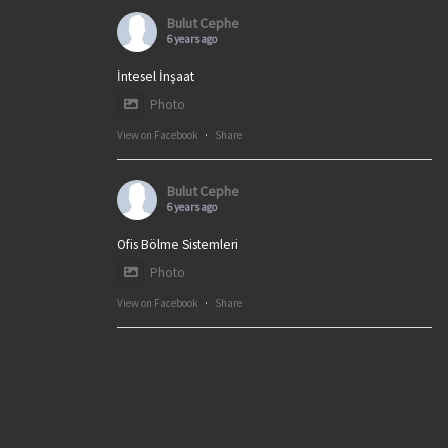
Bulut Cephe
6 years ago
İntesel İnşaat
Photo
View on Facebook
·
Share
Bulut Cephe
6 years ago
Ofis Bölme Sistemleri
Photo
View on Facebook
·
Share