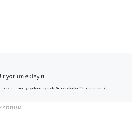
Bir yorum ekleyin
-posta adresiniz yayınlanmayacak.
Gerekli alanlar
*
ile işaretlenmişlerdir
*
YORUM