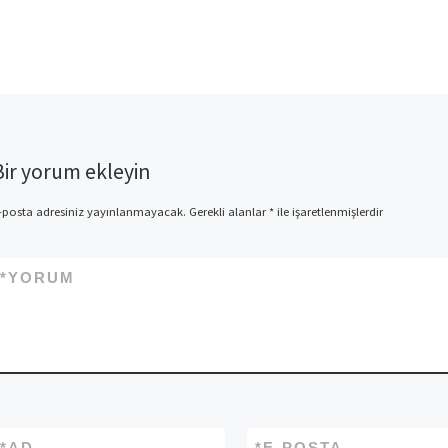
Bir yorum ekleyin
-posta adresiniz yayınlanmayacak.
Gerekli alanlar
*
ile işaretlenmişlerdir
*
YORUM
*
AD
*
E-POSTA