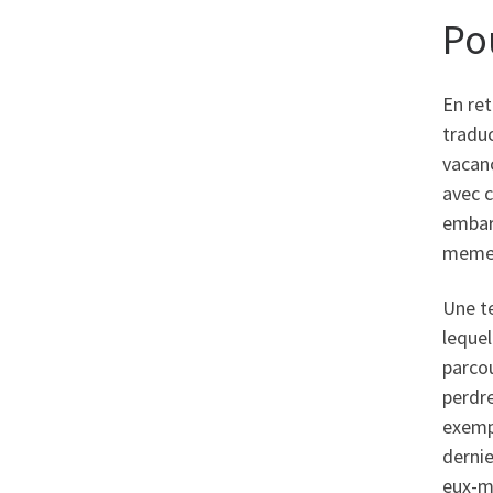
Po
En ret
traduc
vacanc
avec c
embarr
meme 
Une te
lequel
parcou
perdre
exempl
derni
eux-m