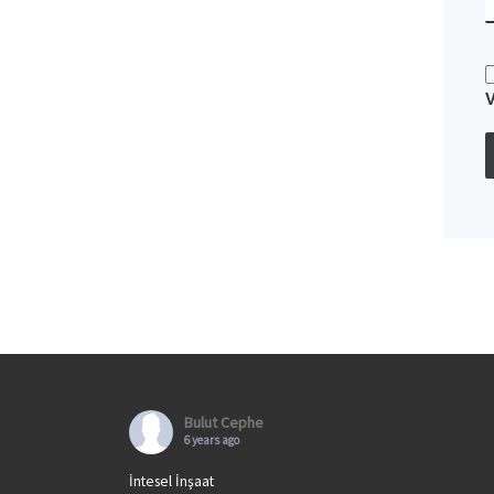
Bulut Cephe
6 years ago
İntesel İnşaat