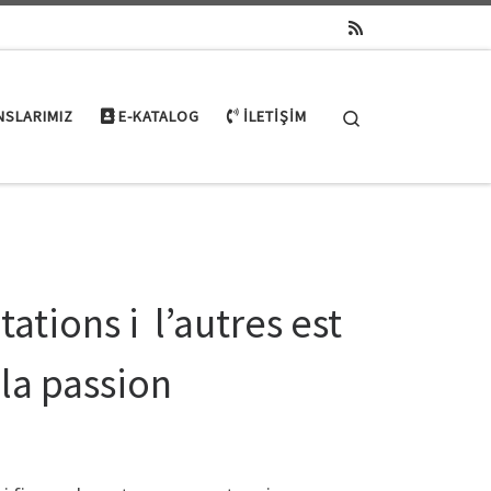
Search
NSLARIMIZ
E-KATALOG
İLETIŞIM
ations i l’autres est
la passion