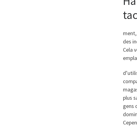
Ha
ta
ment, 
des in
Cela 
emplac
d’util
compa
magasi
plus s
gens q
domine
Cepend