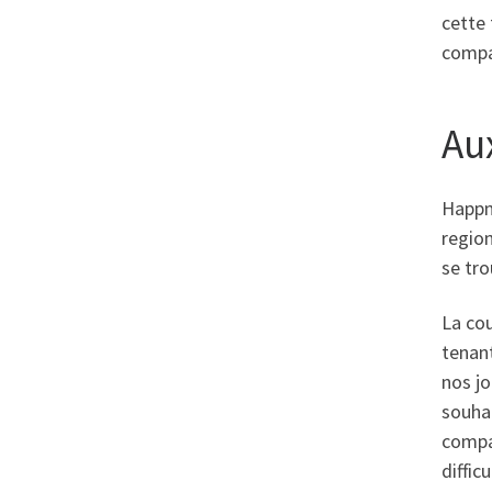
cette 
compa
Au
Happn 
region
se tro
La cou
tenant
nos jo
souhai
compat
diffic