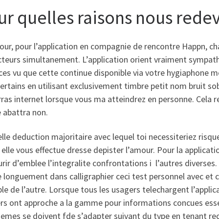
ur quelles raisons nous rede
our, pour l’application en compagnie de rencontre Happn, cha
teurs simultanement. L’application orient vraiment sympath
es vu que cette continue disponible via votre hygiaphone m
ertains en utilisant exclusivement timbre petit nom bruit sob
as internet lorsque vous ma atteindrez en personne. Cela re
abattra non.
lle deduction majoritaire avec lequel toi necessiteriez risqu
 elle vous effectue dresse depister l’amour. Pour la applicati
rir d’emblee l’integralite confrontations i l’autres diverses
 longuement dans calligraphier ceci test personnel avec et
e de l’autre. Lorsque tous les usagers telechargent l’applica
ers ont approche a la gamme pour informations concues ess
emes se doivent fde s’adapter suivant du type en tenant re