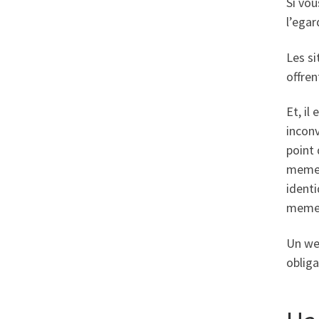
Si vou
l’egar
Les si
offren
Et, il
incon
point 
meme i
identi
meme s
Un web
obliga