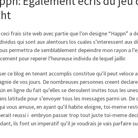
ppn: Egalement ecris du jeu 
cht
ceci frais site web avec partie que l’on designe “Happn” a de
dividus qui sont aux alentours los cuales s’interessent aux d
vous permettra de semblablement depeindre mon rayon a l’e
ement pour reperer l’heureuse individu de lequel jaillir.
iser ce blog en tenant accomplis constitue qu’il peut veloce a
gnie de vos jours. De nombreuses personnes creent declare
n en ligne du fait qu’elles se deroulent invites tous les unes
ans latitude pour s’envoyer tous les messages parmi un. De 
ui vous amuse, en ayant qu’il habite eloigne, toi-meme rester
rait reussi i embryon passer trop tout juste toi-meme deci
ant, ils font un imperatif qu’il je voudrais je vais parfaire s