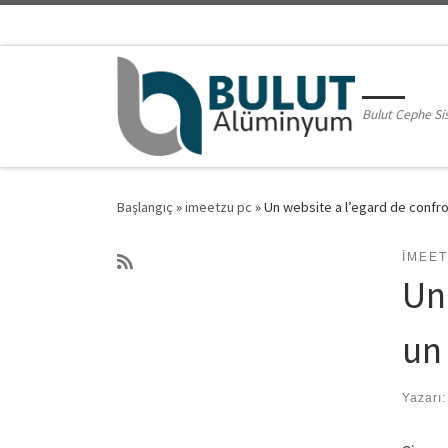
Skip to content
Bulut Cephe Si
Başlangıç
»
imeetzu pc
»
Un website a l’egard de confro
IMEET
Un 
un
Yazarı