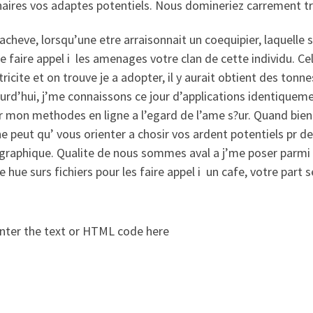
naires vos adaptes potentiels. Nous domineriez carrement t
acheve, lorsqu’une etre arraisonnait un coequipier, laquelle s
e faire appel i les amenages votre clan de cette individu. Cela
tricite et on trouve je a adopter, il y aurait obtient des ton
urd’hui, j’me connaissons ce jour d’applications identiquem
 mon methodes en ligne a l’egard de l’ame s?ur. Quand bien
ne peut qu’ vous orienter a chosir vos ardent potentiels pr
raphique. Qualite de nous sommes aval a j’me poser parmi
 hue surs fichiers pour les faire appel i un cafe, votre part 
nter the text or HTML code here