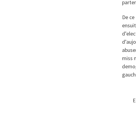
parte
De ce 
ensuit
d’elec
d’aujo
abuser
miss 
demog
gauche
E