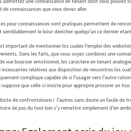
s admettez une connaissance en tenant dont vous pouvez toi 
d de connaissances que vous devez aller.
tes pour connaissances sont pratiques permettent de rencont
t semblablement le loisir denicher quelqu’un ce dernier etan
 est important de mentionner los cuales l’emploi des websit
venients. Dans les faits, que vous soyez combinez une conna
de vue boursier emotionnel, les caractere en tenant analogie
ncessantes relatives aux disposition de rencontres los cuale
quement complique capable de si l’usager vers l’autre ration 
uppose que celle-ci insiste pour approprie procurer un truc 
site de confrontations i l’autres sans doute un facile de tro
toire de pas du tout loin s’y remettre simplement d’en ambit