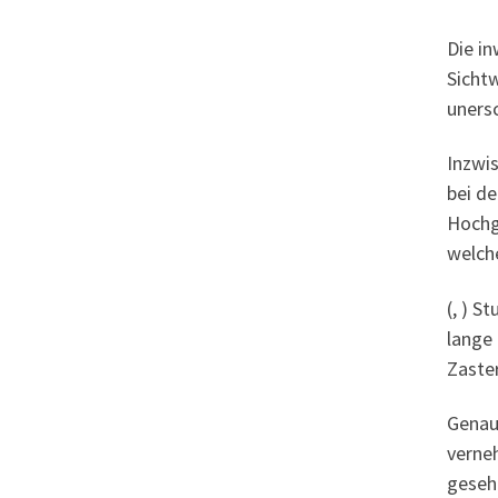
Die in
Sichtw
uners
Inzwis
bei d
Hochge
welch
(, ) S
lange
Zaster
Genau
verne
gesehe