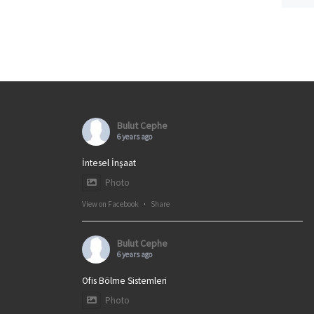
Bulut Cephe
6 years ago
İntesel İnşaat
Photo
View on Facebook
·
Share
Bulut Cephe
6 years ago
Ofis Bölme Sistemleri
Photo