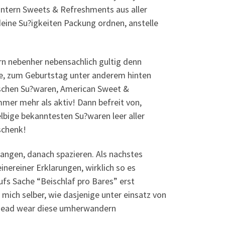
untern Sweets & Refreshments aus aller
deine Su?igkeiten Packung ordnen, anstelle
 nebenher nebensachlich gultig denn
iebe, zum Geburtstag unter anderem hinten
ischen Su?waren, American Sweet &
er mehr als aktiv! Dann befreit von,
lbige bekanntesten Su?waren leer aller
schenk!
gangen, danach spazieren. Als nachstes
reiner Erklarungen, wirklich so es
ufs Sache “Beischlaf pro Bares” erst
 mich selber, wie dasjenige unter einsatz von
 head wear diese umherwandern