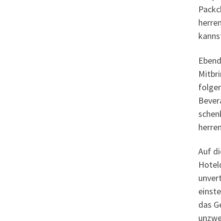
Packc
herren
kanns
Ebend
Mitbri
folge
Bever
schen
herre
Auf di
Hotel
unvert
einste
das G
unzwe