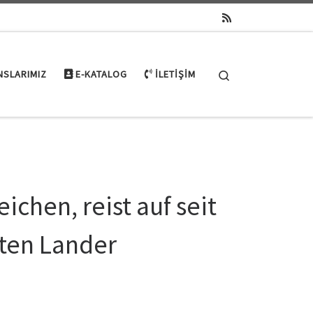
Search
NSLARIMIZ
E-KATALOG
İLETIŞIM
chen, reist auf seit
sten Lander