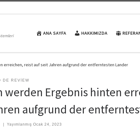
ANA SAYFA
HAKKIMIZDA
REFERA
stemleri
 erreichen, reist auf seit Jahren aufgrund der entferntesten Lander
D DE REVIEW
 werden Ergebnis hinten errei
hren aufgrund der entfernte
:
|
Yayımlanmış
Ocak 24, 2023