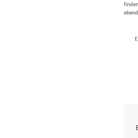
finden
ebend
E