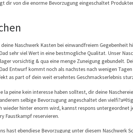
ngt dir von die enorme Bevorzugung eingeschaltet Produkten
chen
 deine Naschwerk Kasten bei einwandfreiem Gegebenheit hi
ad sehr viel Wert in eine bestmogliche Qualitat. Unser Nasc
nlager vorsichtig & qua eine menge Zuneigung gebundelt. De
Dad Entwurf kommt noch als nachstes nach wenigen Tagen b
fekt as part of dein weit ersehntes Geschmackserlebnis stur
de la peine kein interesse haben solltest, dir deine Nascher
anderem selbige Bevorzugung angeschaltet den vielfi?a¤ltigs
h wieder hinter enorm wird, kannst respons untergeordnet j
ry Faustkampf reservieren.
ns hast ebendiese Bevorzugung unter diesem Naschwerk Sch