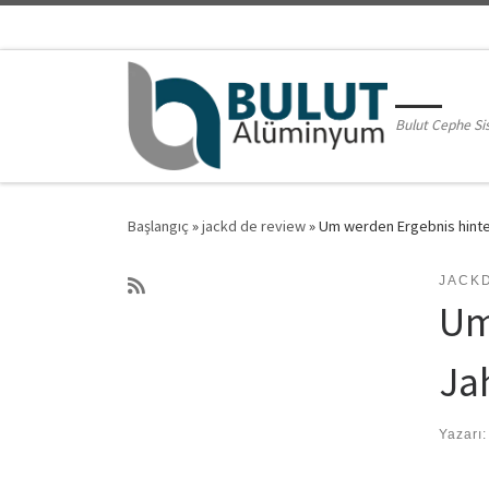
Skip to content
Bulut Cephe Si
Başlangıç
»
jackd de review
»
Um werden Ergebnis hinten
JACK
Um
Ja
Yazarı