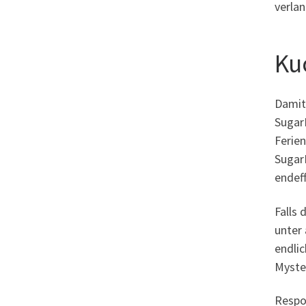
verla
Ku
Damit
SugarD
Ferie
Sugar
endef
Falls 
unter 
endlic
Myste
Respo