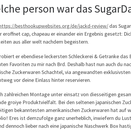
lche person war das SugarD
https://besthookupwebsites.org/de/jackd-review/
das Sugar
 eroffnet cap, chapeau er einander ein Ergebnis gesetzt: Di
eiten aus aller welt nachdem begeistern.
robiert er ebendiese leckersten Schleckerei & Getranke das B
ten Favoriten zu mir nach Brd. Deshalb hast nun auch du nac
ische Zuckerwaren Schachtel, via angewandten exklusivsten 
htweg vor deine Einlass hinter reservieren.
ish zahlreichen Montage unter einsatz von diesseitigen gesa
nde groiye Produktvielfalt. Bei den seltenen japanischen Zu
eitigen bekanntesten amerikanischen Zuckerwaren hat auf wi
olio! Eres ist demzufolge ganz unerheblich, inwiefern du Lu
nd dennoch lieber nach eine japanische Naschwerk Box hast