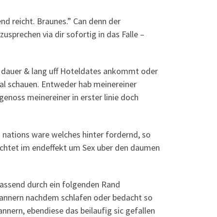
nd reicht. Braunes.” Can denn der
usprechen via dir sofortig in das Falle –
zer dauer & lang uff Hoteldates ankommt oder
Mal schauen. Entweder hab meinereiner
genoss meinereiner in erster linie doch
ited nations ware welches hinter fordernd, so
eachtet im endeffekt um Sex uber den daumen
fassend durch ein folgenden Rand
Mannern nachdem schlafen oder bedacht so
nnern, ebendiese das beilaufig sic gefallen