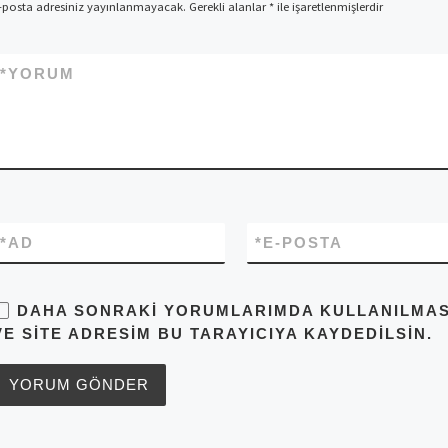
-posta adresiniz yayınlanmayacak.
Gerekli alanlar
*
ile işaretlenmişlerdir
*
YORUM
*
AD
*
E-POSTA
DAHA SONRAKI YORUMLARIMDA KULLANILMASI 
VE SITE ADRESIM BU TARAYICIYA KAYDEDILSIN.