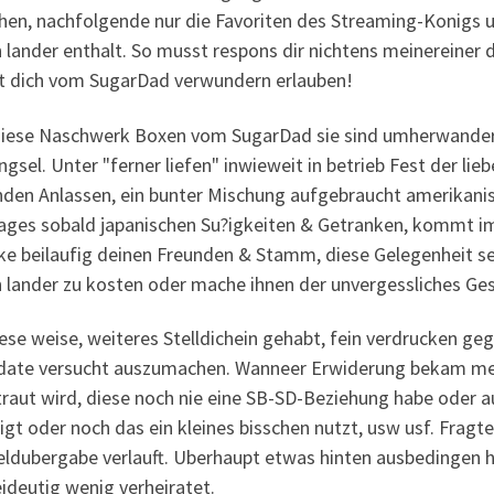
hen, nachfolgende nur die Favoriten des Streaming-Konigs 
 lander enthalt. So musst respons dir nichtens meinereiner 
t dich vom SugarDad verwundern erlauben!
iese Naschwerk Boxen vom SugarDad sie sind umherwandern
ngsel. Unter "ferner liefen" inwieweit in betrieb Fest der l
nden Anlassen, ein bunter Mischung aufgebraucht amerikan
ages sobald japanischen Su?igkeiten & Getranken, kommt imm
ke beilaufig deinen Freunden & Stamm, diese Gelegenheit se
n lander zu kosten oder mache ihnen der unvergessliches Ge
ese weise, weiteres Stelldichein gehabt, fein verdrucken ge
date versucht auszumachen. Wanneer Erwiderung bekam meine
raut wird, diese noch nie eine SB-SD-Beziehung habe oder a
igt oder noch das ein kleines bisschen nutzt, usw usf. Fragte
eldubergabe verlauft. Uberhaupt etwas hinten ausbedingen
ideutig wenig verheiratet.