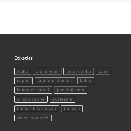
Etiketler
#villa
alüminyum
bulut cephe
cam
cephe
cephe sistemleri
kalite
kompozit panel
pvc doğrama
silikon cephe
sözleşme
tadilat dekarasyon
tasarım
winsa revotech