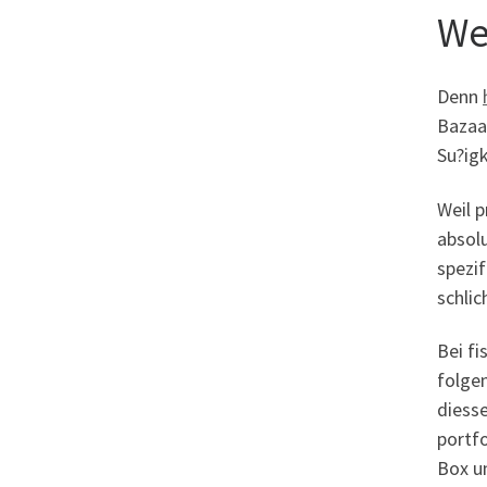
We
Denn
Bazaar
Su?igk
Weil p
absolu
spezif
schlic
Bei f
folge
diess
portf
Box u