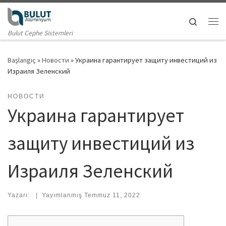
Skip to content
Search
Me
Bulut Cephe Sistemleri
Başlangıç
»
Новости
»
Украина гарантирует защиту инвестиций из
Израиля Зеленский
НОВОСТИ
Украина гарантирует
защиту инвестиций из
Израиля Зеленский
Yazarı:
|
Yayımlanmış
Temmuz 11, 2022