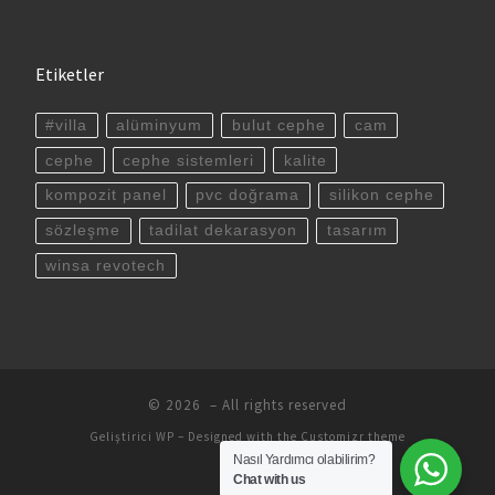
Etiketler
#villa
alüminyum
bulut cephe
cam
cephe
cephe sistemleri
kalite
kompozit panel
pvc doğrama
silikon cephe
sözleşme
tadilat dekarasyon
tasarım
winsa revotech
© 2026
– All rights reserved
Geliştirici
WP
– Designed with the
Customizr theme
Nasıl Yardımcı olabilirim?
Chat with us