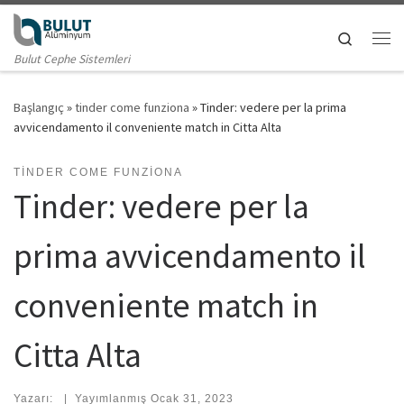
Skip to content
Search
Me
Bulut Cephe Sistemleri
Başlangıç
»
tinder come funziona
»
Tinder: vedere per la prima
avvicendamento il conveniente match in Citta Alta
TINDER COME FUNZIONA
Tinder: vedere per la
prima avvicendamento il
conveniente match in
Citta Alta
Yazarı:
|
Yayımlanmış
Ocak 31, 2023