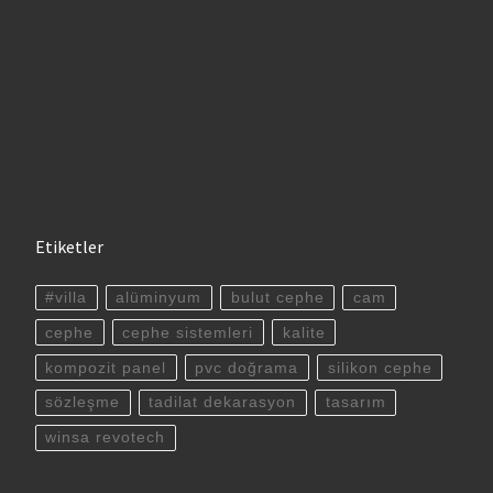
Etiketler
#villa
alüminyum
bulut cephe
cam
cephe
cephe sistemleri
kalite
kompozit panel
pvc doğrama
silikon cephe
sözleşme
tadilat dekarasyon
tasarım
winsa revotech