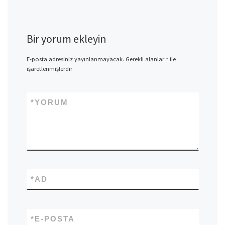
Bir yorum ekleyin
E-posta adresiniz yayınlanmayacak.
Gerekli alanlar
*
ile
işaretlenmişlerdir
*
YORUM
*
AD
*
E-POSTA