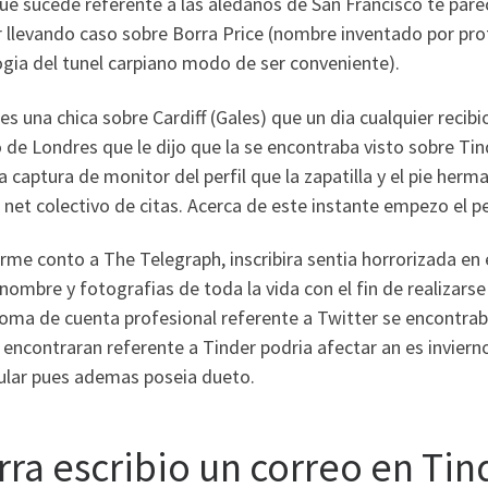
que sucede referente a las aledanos de San Francisco te pa
llevando caso sobre Borra Price (nombre inventado por prot
gi­a del tunel carpiano modo de ser conveniente).
es una chica sobre Cardiff (Gales) que un dia cualquier recibi
de Londres que le dijo que la se encontraba visto sobre Tin
a captura de monitor del perfil que la zapatilla y el pie her
 net colectivo de citas. Acerca de este instante empezo el pe
me conto a The Telegraph, inscribira sentia horrorizada en 
nombre y fotografias de toda la vida con el fin de realizarse
ma de cuenta profesional referente a Twitter se encontraba
 encontraran referente a Tinder podria afectar an es invierno
cular pues ademas poseia dueto.
rra escribio un correo en Ti