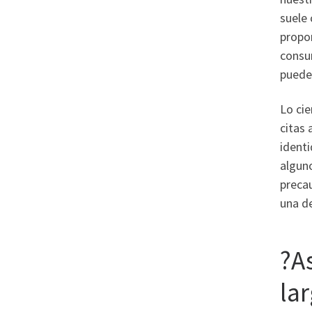
suele
propor
consum
puede 
Lo cie
citas 
ident
algun
precau
una de
?A
la