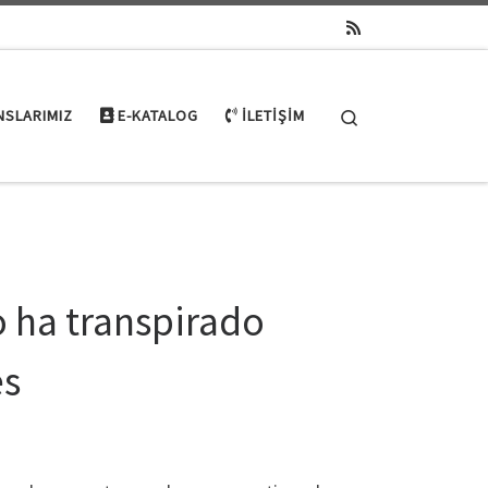
Search
NSLARIMIZ
E-KATALOG
İLETIŞIM
o ha transpirado
es