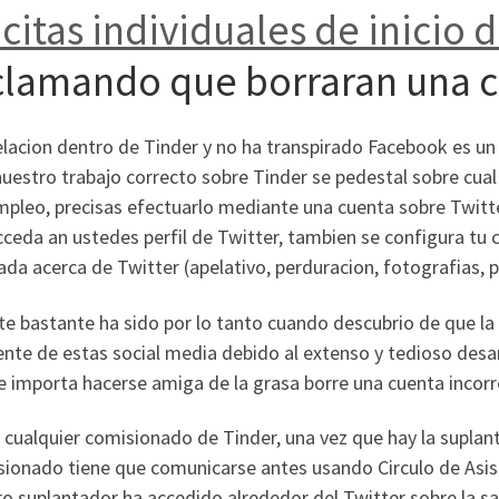
citas individuales de inicio d
clamando que borraran una 
lacion dentro de Tinder y no ha transpirado Facebook es un 
uestro trabajo correcto sobre Tinder se pedestal sobre cual 
mpleo, precisas efectuarlo mediante una cuenta sobre Twitt
ceda an ustedes perfil de Twitter, tambien se configura tu c
ada acerca de Twitter (apelativo, perduracion, fotografias,
e bastante ha sido por lo tanto cuando descubrio de que la 
nte de estas social media debido al extenso y tedioso desarr
le importa hacerse amiga de la grasa borre una cuenta incorr
cualquier comisionado de Tinder, una vez que hay la suplan
sionado tiene que comunicarse antes usando Circulo de Asis
o suplantador ha accedido alrededor del Twitter sobre la sa