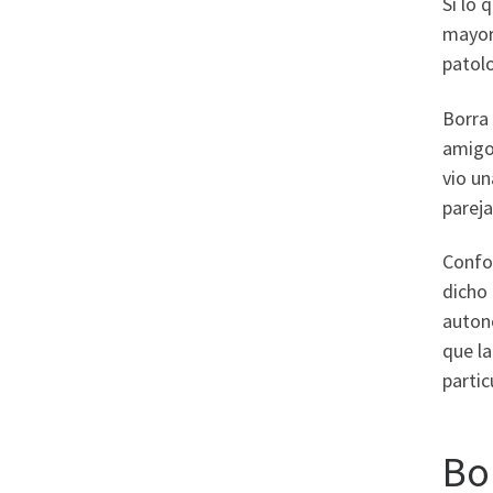
Si lo 
mayor 
patolo
Borra 
amigo 
vio un
pareja
Confor
dicho 
autono
que la
parti
Bo