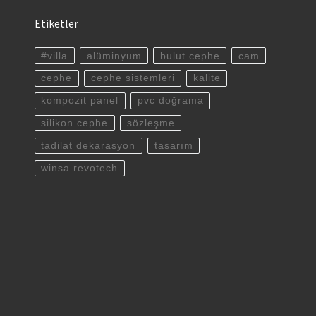
Etiketler
#villa
alüminyum
bulut cephe
cam
cephe
cephe sistemleri
kalite
kompozit panel
pvc doğrama
silikon cephe
sözleşme
tadilat dekarasyon
tasarım
winsa revotech