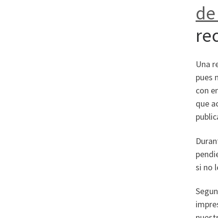
de 
re
Una re
pues n
con e
que ac
public
Durant
pendie
si no 
Segun 
impre
nuestr