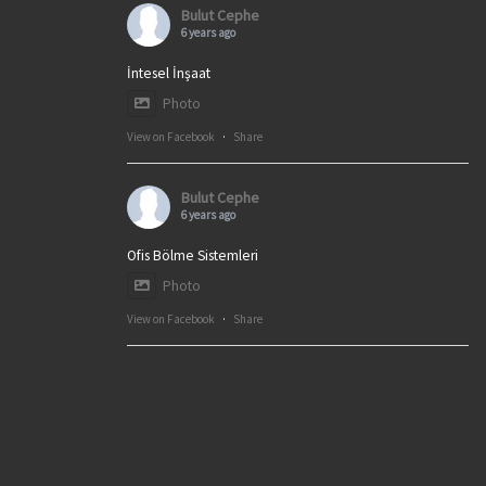
Bulut Cephe
6 years ago
İntesel İnşaat
Photo
View on Facebook
·
Share
Bulut Cephe
6 years ago
Ofis Bölme Sistemleri
Photo
View on Facebook
·
Share