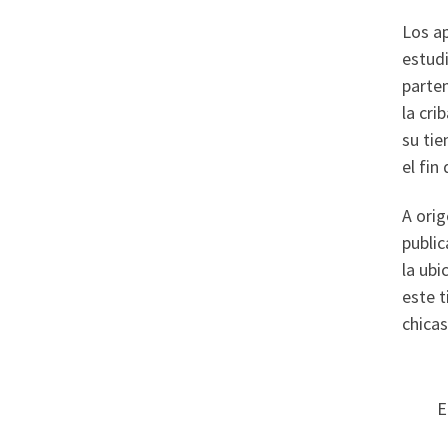
Los ap
estud
parten
la cri
su tie
el fin
A orig
publi
la ubi
este t
chicas
E