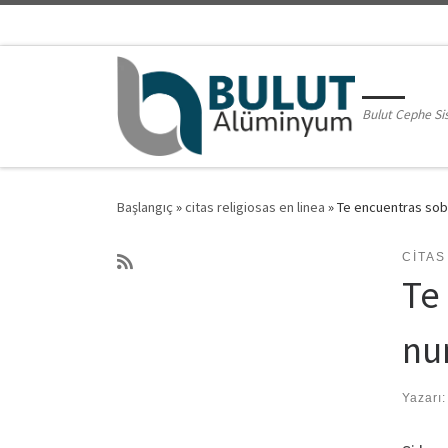
Skip to content
Bulut Cephe Si
Başlangıç
»
citas religiosas en linea
»
Te encuentras sob
CITAS
Te
nu
Yazarı