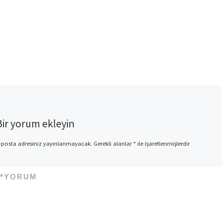
Bir yorum ekleyin
-posta adresiniz yayınlanmayacak.
Gerekli alanlar
*
ile işaretlenmişlerdir
*
YORUM