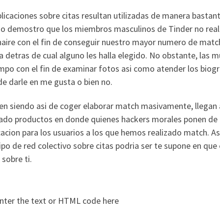
licaciones sobre citas resultan utilizadas de manera bastante
io demostro que los miembros masculinos de Tinder no reali
aire con el fin de conseguir nuestro mayor numero de match 
ba detras de cual alguno les halla elegido. No obstante, las 
mpo con el fin de examinar fotos asi­ como atender los biogr
 de darle en me gusta o bien no.
en siendo asi­ de coger elaborar match masivamente, llegan 
cado productos en donde quienes hackers morales ponen de 
cacion para los usuarios a los que hemos realizado match. Asi
ipo de red colectivo sobre citas podri­a ser te supone en que 
 sobre ti.
nter the text or HTML code here