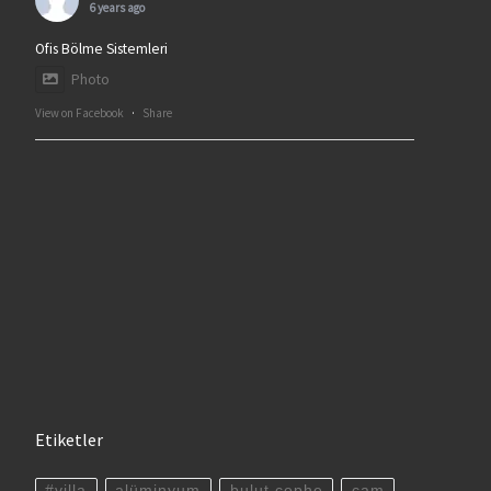
6 years ago
Ofis Bölme Sistemleri
Photo
View on Facebook
·
Share
Etiketler
#villa
alüminyum
bulut cephe
cam