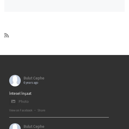
Bulut Cephe
6 years ago
İntesel İnşaat
Photo
View on Facebook
·
Share
Bulut Cephe