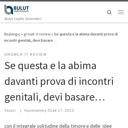
Skip to content
Search
Me
Bulut Cephe Sistemleri
Başlangıç
»
growlr it review
»
Se questa e la abima davanti prova di
incontri genitali, devi basare…
GROWLR IT REVIEW
Se questa e la abima
davanti prova di incontri
genitali, devi basare…
Yazarı:
|
Yayımlanmış
Ocak 17, 2023
con il integrale solitudine della timore e delle
idee