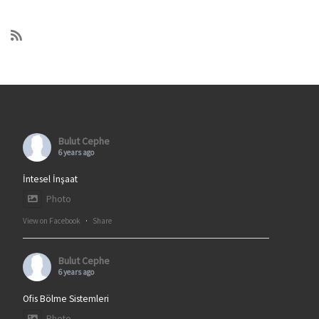
Bulut Cephe
6 years ago
İntesel İnşaat
Photo
View on Facebook
·
Share
Bulut Cephe
6 years ago
Ofis Bölme Sistemleri
Photo