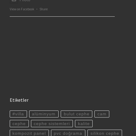
View on Facebook
·
Share
Etiketler
#villa
alüminyum
bulut cephe
cam
cephe
cephe sistemleri
kalite
kompozit panel
pvc doğrama
silikon cephe