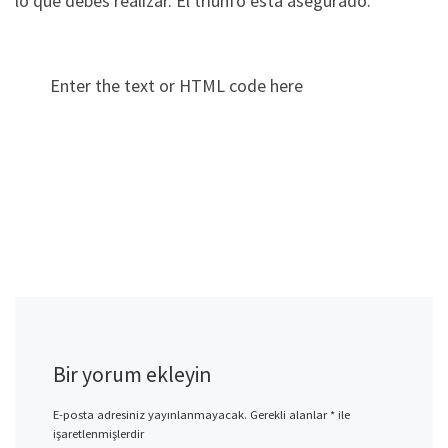
lo que debes realizar. El triunfo esta asegurado.
Enter the text or HTML code here
Bir yorum ekleyin
E-posta adresiniz yayınlanmayacak.
Gerekli alanlar
*
ile
işaretlenmişlerdir