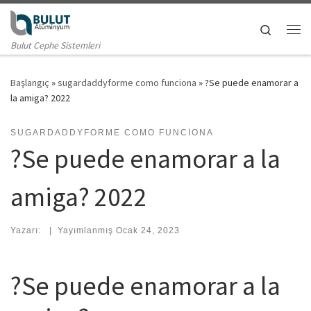
Skip to content
Search
Me
Bulut Cephe Sistemleri
Başlangıç
»
sugardaddyforme como funciona
»
?Se puede enamorar a
la amiga? 2022
SUGARDADDYFORME COMO FUNCIONA
?Se puede enamorar a la
amiga? 2022
Yazarı:
|
Yayımlanmış
Ocak 24, 2023
?Se puede enamorar a la