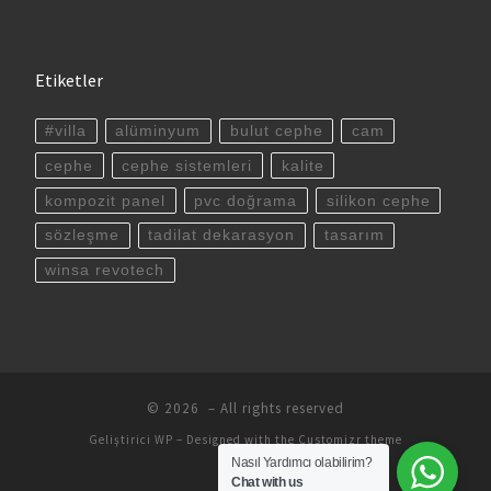
Etiketler
#villa
alüminyum
bulut cephe
cam
cephe
cephe sistemleri
kalite
kompozit panel
pvc doğrama
silikon cephe
sözleşme
tadilat dekarasyon
tasarım
winsa revotech
© 2026
– All rights reserved
Geliştirici
WP
– Designed with the
Customizr theme
Nasıl Yardımcı olabilirim?
Chat with us