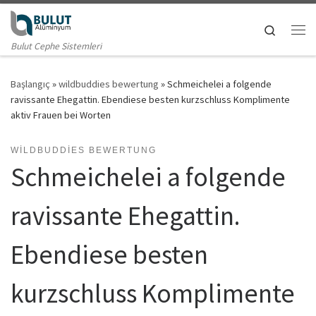
Skip to content
Search
Me
Bulut Cephe Sistemleri
Başlangıç
»
wildbuddies bewertung
»
Schmeichelei a folgende
ravissante Ehegattin. Ebendiese besten kurzschluss Komplimente
aktiv Frauen bei Worten
WILDBUDDIES BEWERTUNG
Schmeichelei a folgende
ravissante Ehegattin.
Ebendiese besten
kurzschluss Komplimente