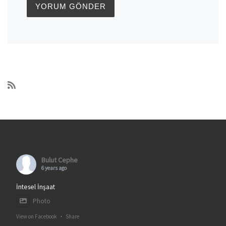
Bulut Cephe
6 years ago
İntesel İnşaat
Photo
View on Facebook
·
Share