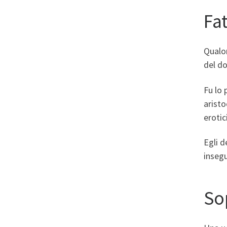
Fat
Qualor
del do
Fu lo 
aristo
erotici
Egli d
insegu
So