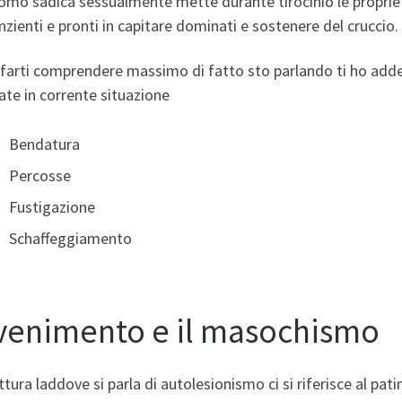
omo sadica sessualmente mette durante tirocinio le proprie
zienti e pronti in capitare dominati e sostenere del cruccio.
farti comprendere massimo di fatto sto parlando ti ho addest
zate in corrente situazione
Bendatura
Percosse
Fustigazione
Schaffeggiamento
venimento e il masochismo
ttura laddove si parla di autolesionismo ci si riferisce al pa