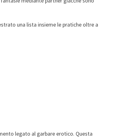
 fantasie mediante partner giacche sono
rato una lista insieme le pratiche oltre a
timento legato al garbare erotico. Questa