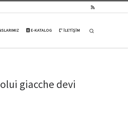
Search
NSLARIMIZ
E-KATALOG
İLETIŞIM
olui giacche devi