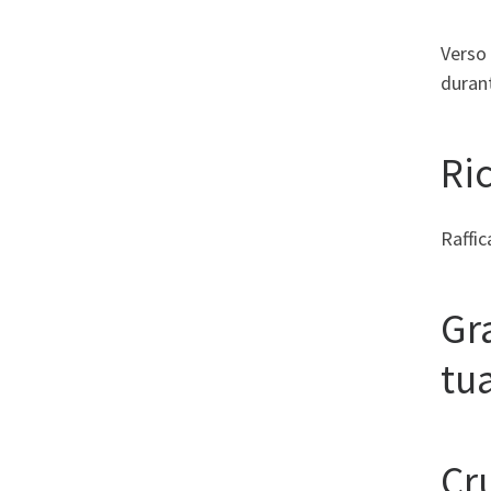
Verso
durant
Ric
Raffic
Gra
tu
Cr