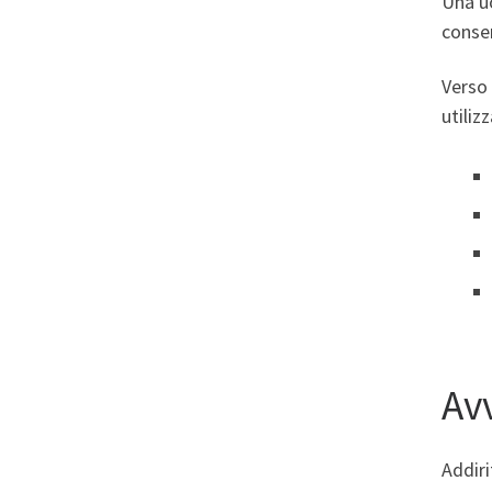
Una u
consen
Verso 
utiliz
Av
Addiri