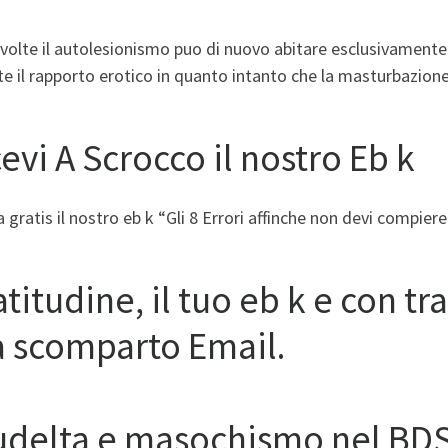
 volte il autolesionismo puo di nuovo abitare esclusivament
e il rapporto erotico in quanto intanto che la masturbazione
evi A Scrocco il nostro Eb k
a gratis il nostro eb k “Gli 8 Errori affinche non devi compiere 
titudine, il tuo eb k e con tr
a scomparto Email.
udelta e masochismo nel BD