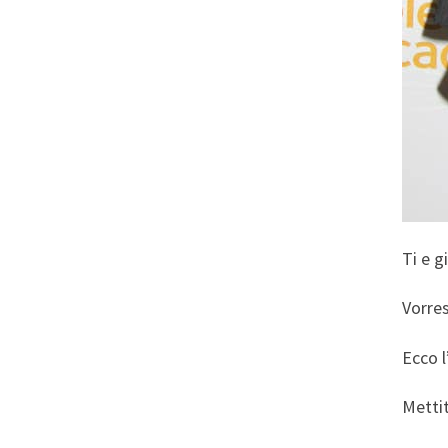
Ti e g
Vorres
Ecco l
Mettit