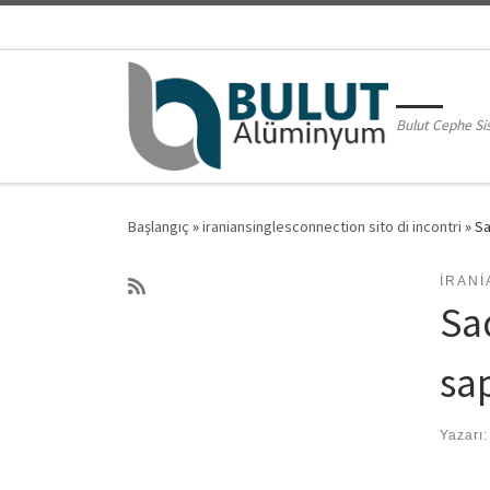
Skip to content
Bulut Cephe Si
Başlangıç
»
iraniansinglesconnection sito di incontri
»
Sa
IRANI
Sa
sa
Yazarı