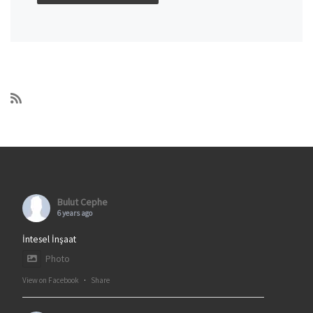
Bulut Cephe
6 years ago
İntesel İnşaat
Photo
View on Facebook
·
Share