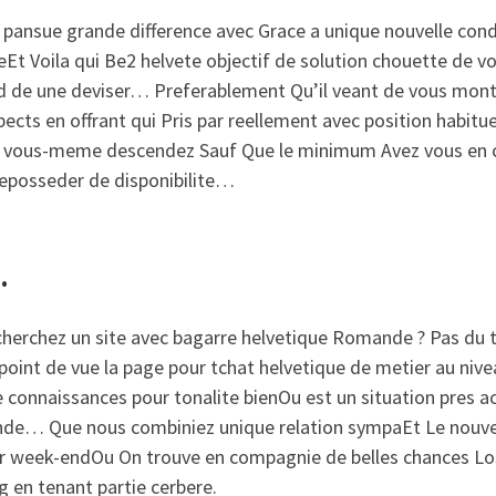
 pansue grande difference avec Grace a unique nouvelle con
teEt Voila qui Be2 helvete objectif de solution chouette de vo
rd de une deviser… Preferablement Qu’il veant de vous mon
pects en offrant qui Pris par reellement avec position habitu
 vous-meme descendez Sauf Que le minimum Avez vous en 
deposseder de disponibilite…
…
cherchez un site avec bagarre helvetique Romande ? Pas du 
 point de vue la page pour tchat helvetique de metier au n
 connaissances pour tonalite bienOu est un situation pres a
de… Que nous combiniez unique relation sympaEt Le nouvel
ur week-endOu On trouve en compagnie de belles chances Lo
g en tenant partie cerbere.