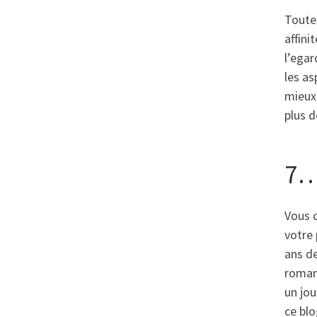
Toute
affini
l’ega
les as
mieux
plus 
7
Vous 
votre
ans de
roman
un jo
ce blo