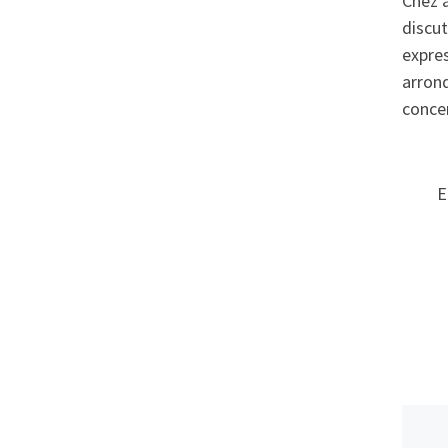
Chez a
discut
expres
arron
concer
E