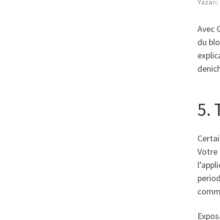
Yazarı
Avec G
du bl
explic
denich
5. 
Certai
Votre
l’appl
period
comme 
Expos