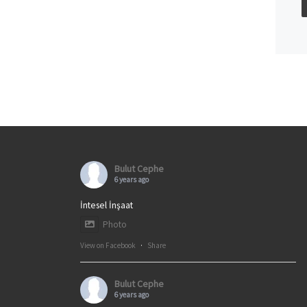
Bulut Cephe
6 years ago
İntesel İnşaat
Photo
View on Facebook
·
Share
Bulut Cephe
6 years ago