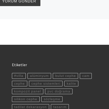
Etiketler
#villa
alüminyum
bulut cephe
cam
cephe
cephe sistemleri
kalite
kompozit panel
pvc doğrama
silikon cephe
sözleşme
tadilat dekarasyon
tasarım