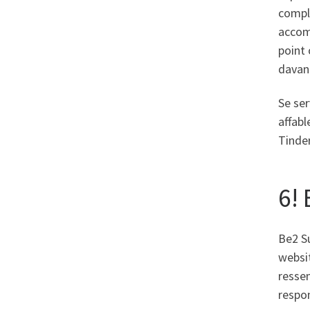
compl
accom
point 
davan
Se ser
affabl
Tinde
6!
Be2 Su
websit
resse
respon