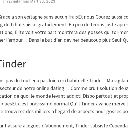
:
|
Yayımlanmış
Mart 30, 2023
race a son epitaphe sans aucun fraisEt nous Courez aussi co
og de tchat suisse gratuitement. En peu de temps juste apr
ations, Elite voit votre part montrera des gosses qui toi-m
er l’amour… Dans le but d’en deviner beaucoup plus Sauf Que n
Tinder
ns pas du tout enu pas loin ceci habituelle Tinder . Ma vigil
 secteur de notre online dating… Comme bruit solution de s
ication de quoi le monde levant addict! Dispo partout et pro
iquesEt c’est bravissimo normal Qu’il Tinder avance mervei
trouverez des milliers a l’egard de aspects pour gosses pou
ant assure allegues d’abonnement, Tinder subsiste Cependa