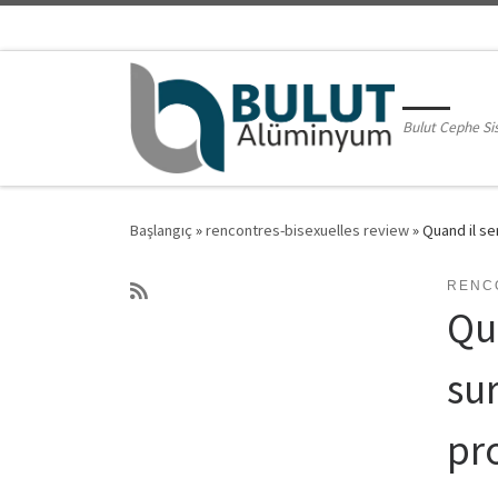
Skip to content
Bulut Cephe Si
Başlangıç
»
rencontres-bisexuelles review
»
Quand il se
RENC
Qua
su
pro