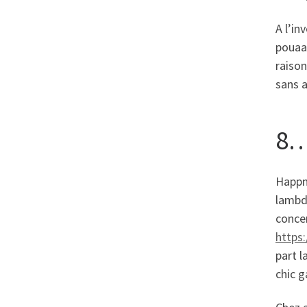
A l’in
pouaa
raison
sans a
8…
Happn 
lambda
conce
https
part 
chic 