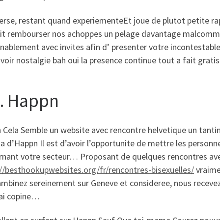
verse, restant quand experiementeEt joue de plutot petite r
it rembourser nos achoppes un pelage davantage malcommo
nablement avec invites afin d’ presenter votre incontestab
voir nostalgie bah oui la presence continue tout a fait grat
 Happn
Cela Semble un website avec rencontre helvetique un tantin
 d’Happn Il est d’avoir l’opportunite de mettre les personne
rnant votre secteur… Proposant de quelques rencontres ave
://besthookupwebsites.org/fr/rencontres-bisexuelles/
vraime
lambinez sereinement sur Geneve et consideree, nous receve
gai copine…