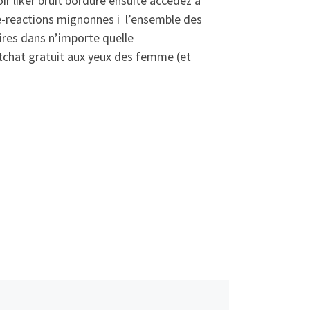
r liker bruit bordure ensuite accedez a
re-reactions mignonnes i l’ensemble des
ires dans n’importe quelle
tchat gratuit aux yeux des femme (et