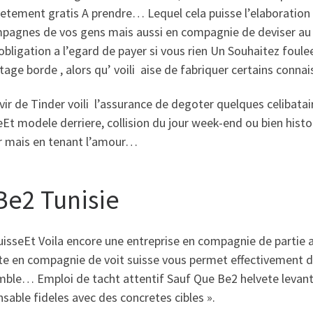
etement gratis A prendre… Lequel cela puisse l’elaboration
pagnes de vos gens mais aussi en compagnie de deviser au v
obligation a l’egard de payer si vous rien Un Souhaitez foule
tage borde , alors qu’ voili aise de fabriquer certains con
vir de Tinder voili l’assurance de degoter quelques celibata
eEt modele derriere, collision du jour week-end ou bien histo
r mais en tenant l’amour…
 Be2 Tunisie
isseEt Voila encore une entreprise en compagnie de partie a
e en compagnie de voit suisse vous permet effectivement de t
mble… Emploi de tacht attentif Sauf Que Be2 helvete levant 
sable fideles avec des concretes cibles ».