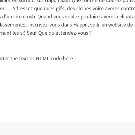
llant en surfant sur Happn Sauf Que toi-meme Courez pouvoi
er … Adressez quelques gifs, des clcihes voire averes cont
 d’un site crush. Quand vous voulez produire averes celibata
dissementEt inscrivez-vous dans Happn, voili un website de 
nant les si) Sauf Que qu’attendez-vous ?
nter the text or HTML code here