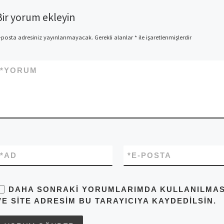
Bir yorum ekleyin
-posta adresiniz yayınlanmayacak.
Gerekli alanlar
*
ile işaretlenmişlerdir
*
YORUM
*
AD
*
E-POSTA
DAHA SONRAKI YORUMLARIMDA KULLANILMASI 
VE SITE ADRESIM BU TARAYICIYA KAYDEDILSIN.