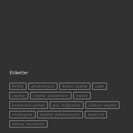
Etiketler
#villa
alüminyum
bulut cephe
cam
cephe
cephe sistemleri
kalite
kompozit panel
pvc doğrama
silikon cephe
sözleşme
tadilat dekarasyon
tasarım
winsa revotech