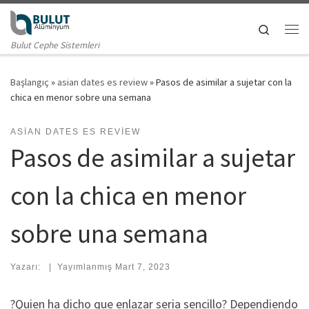
Skip to content
Search
Me
Bulut Cephe Sistemleri
Başlangıç
»
asian dates es review
»
Pasos de asimilar a sujetar con la
chica en menor sobre una semana
ASIAN DATES ES REVIEW
Pasos de asimilar a sujetar
con la chica en menor
sobre una semana
Yazarı:
|
Yayımlanmış
Mart 7, 2023
?Quien ha dicho que enlazar seri­a sencillo? Dependiendo