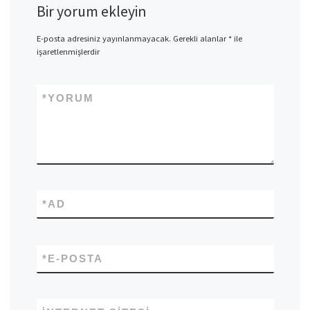
Bir yorum ekleyin
E-posta adresiniz yayınlanmayacak.
Gerekli alanlar
*
ile
işaretlenmişlerdir
*
YORUM
*
AD
*
E-POSTA