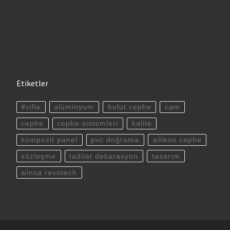
Etiketler
#villa
alüminyum
bulut cephe
cam
cephe
cephe sistemleri
kalite
kompozit panel
pvc doğrama
silikon cephe
sözleşme
tadilat dekarasyon
tasarım
winsa revotech