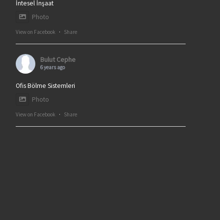
İntesel İnşaat
Photo
View on Facebook
·
Share
Bulut Cephe
6 years ago
Ofis Bölme Sistemleri
Photo
View on Facebook
·
Share