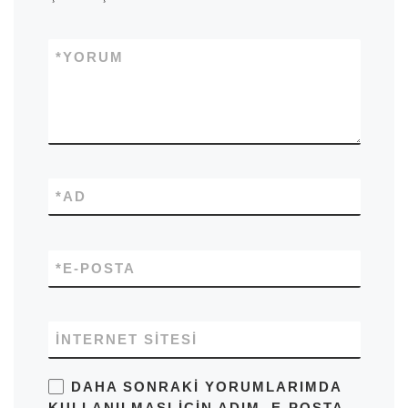
*
YORUM
*
AD
*
E-POSTA
İNTERNET SITESI
DAHA SONRAKI YORUMLARIMDA
KULLANILMASI IÇIN ADIM, E-POSTA