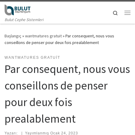
Skip to content
Search
Me
Bulut Cephe Sistemleri
Başlangıç
»
wantmatures gratuit
»
Par consequent, nous vous
conseillons de penser pour deux fois prealablement
WANTMATURES GRATUIT
Par consequent, nous vous
conseillons de penser
pour deux fois
prealablement
Yazarı:
|
Yayımlanmış
Ocak 24, 2023