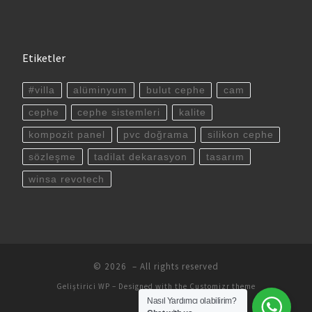
Etiketler
#villa
alüminyum
bulut cephe
cam
cephe
cephe sistemleri
kalite
kompozit panel
pvc doğrama
silikon cephe
sözleşme
tadilat dekarasyon
tasarım
winsa revotech
© 2026
– All rights reserved
Geliştirici
WP
– Designed with the
Customizr theme
Nasıl Yardımcı olabilirim?