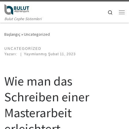
Skip to content
Search
Me
Bulut Cephe Sistemleri
Başlangıç
»
Uncategorized
UNCATEGORIZED
Yazarı:
|
Yayımlanmış
Şubat 11, 2023
Wie man das
Schreiben einer
Masterarbeit
erleichtert