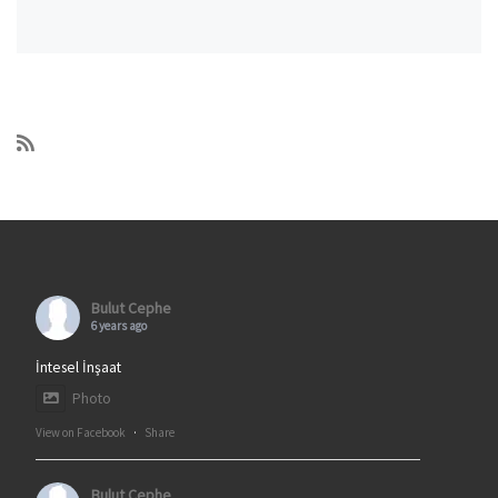
Bulut Cephe
6 years ago
İntesel İnşaat
Photo
View on Facebook
·
Share
Bulut Cephe