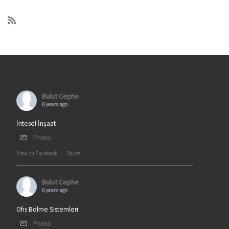
Bulut Cephe
6 years ago
İntesel İnşaat
Photo
View on Facebook
·
Share
Bulut Cephe
6 years ago
Ofis Bölme Sistemleri
Photo