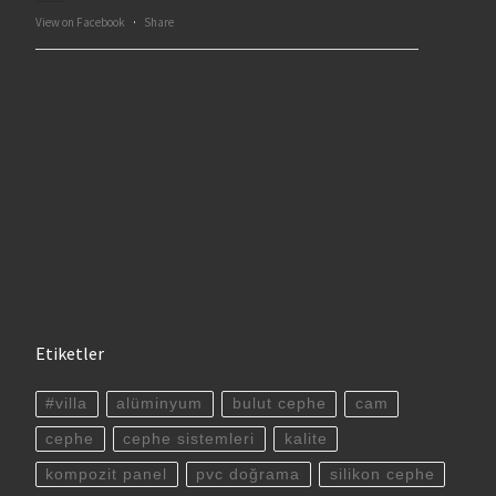
View on Facebook
·
Share
Etiketler
#villa
alüminyum
bulut cephe
cam
cephe
cephe sistemleri
kalite
kompozit panel
pvc doğrama
silikon cephe