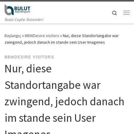
Skip to content
Search
Me
Bulut Cephe Sistemleri
Başlangıç
»
BBWDesire visitors
»
Nur, diese Standortangabe war
zwingend, jedoch danach im stande sein User Imagenes
BBWDESIRE VISITORS
Nur, diese
Standortangabe war
zwingend, jedoch danach
im stande sein User