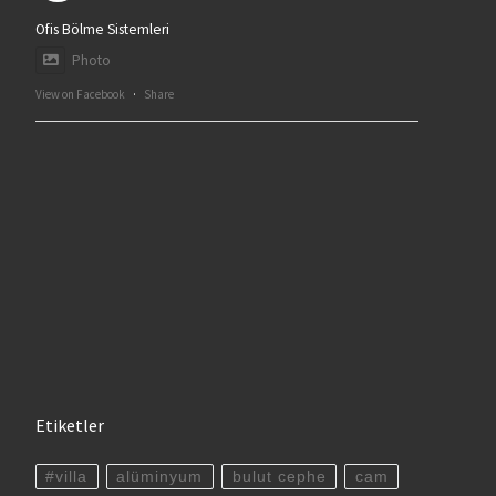
Ofis Bölme Sistemleri
Photo
View on Facebook
·
Share
Etiketler
#villa
alüminyum
bulut cephe
cam