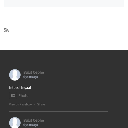
Bulut Cephe
6 years ago
İntesel İnşaat
Photo
View on Facebook
·
Share
Bulut Cephe
6 years ago