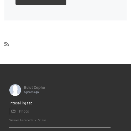
Bulut Cephe
6 years ago
İntesel İnşaat
Photo
View on Facebook
·
Share