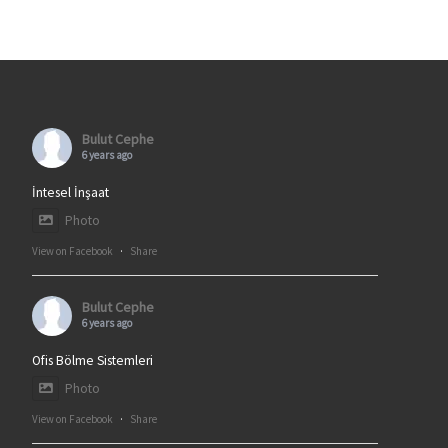
Bulut Cephe
6 years ago
İntesel İnşaat
Photo
View on Facebook
·
Share
Bulut Cephe
6 years ago
Ofis Bölme Sistemleri
Photo
View on Facebook
·
Share