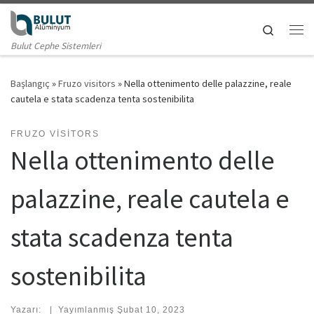
Skip to content
Search
Me
Bulut Cephe Sistemleri
Başlangıç
»
Fruzo visitors
»
Nella ottenimento delle palazzine, reale
cautela e stata scadenza tenta sostenibilita
FRUZO VISITORS
Nella ottenimento delle
palazzine, reale cautela e
stata scadenza tenta
sostenibilita
Yazarı:
|
Yayımlanmış
Şubat 10, 2023