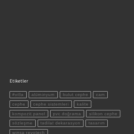
Etiketler
#villa
alüminyum
bulut cephe
cam
cephe
cephe sistemleri
kalite
kompozit panel
pvc doğrama
silikon cephe
sözleşme
tadilat dekarasyon
tasarım
winsa revotech