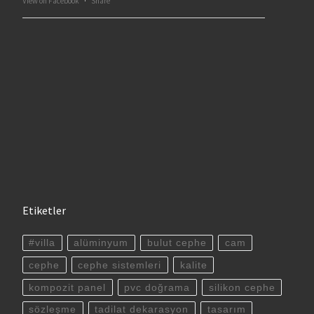
View on Facebook
·
Share
Etiketler
#villa
alüminyum
bulut cephe
cam
cephe
cephe sistemleri
kalite
kompozit panel
pvc doğrama
silikon cephe
sözleşme
tadilat dekarasyon
tasarım