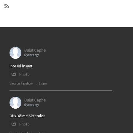
Bulut Cephe
6 years ago
İntesel İnşaat
Photo
View on Facebook
·
Share
Bulut Cephe
6 years ago
Ofis Bölme Sistemleri
Photo