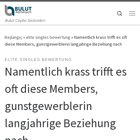
Skip to content
Search
Me
Bulut Cephe Sistemleri
Başlangıç
»
elite singles bewertung
»
Namentlich krass trifft es oft
diese Members, gunstgewerblerin langjahrige Beziehung nach
ELITE SINGLES BEWERTUNG
Namentlich krass trifft es
oft diese Members,
gunstgewerblerin
langjahrige Beziehung