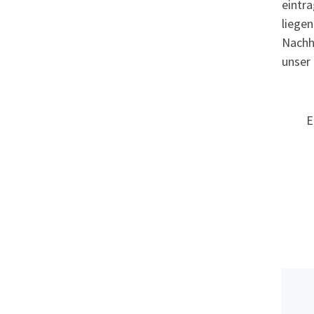
eintra
liegen
Nachh
unser 
E