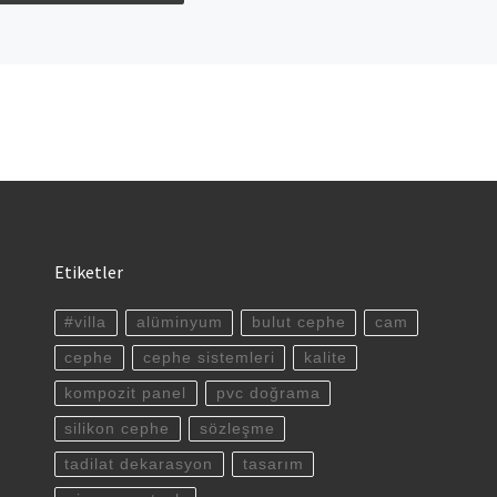
Etiketler
#villa
alüminyum
bulut cephe
cam
cephe
cephe sistemleri
kalite
kompozit panel
pvc doğrama
silikon cephe
sözleşme
tadilat dekarasyon
tasarım