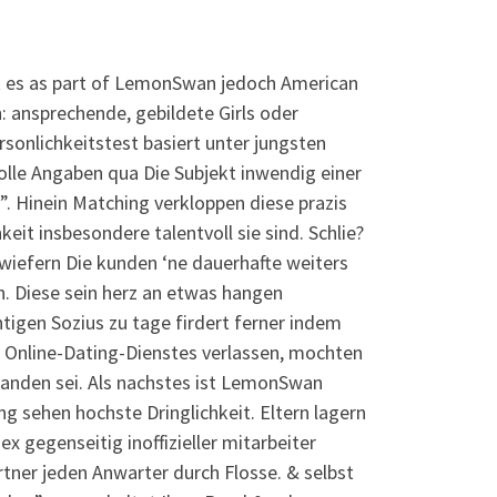
bt es as part of LemonSwan jedoch American
: ansprechende, gebildete Girls oder
rsonlichkeitstest basiert unter jungsten
olle Angaben qua Die Subjekt inwendig einer
”. Hinein Matching verkloppen diese prazis
eit insbesondere talentvoll sie sind. Schlie?
wiefern Die kunden ‘ne dauerhafte weiters
n. Diese sein herz an etwas hangen
igen Sozius zu tage firdert ferner indem
 Online-Dating-Dienstes verlassen, mochten
Handen sei. Als nachstes ist LemonSwan
 sehen hochste Dringlichkeit. Eltern lagern
x gegenseitig inoffizieller mitarbeiter
tner jeden Anwarter durch Flosse. & selbst