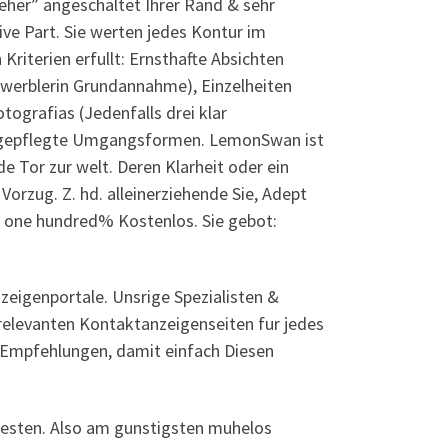
eher” angeschaltet Ihrer Rand & sehr
ive Part. Sie werten jedes Kontur im
Kriterien erfullt: Ernsthafte Absichten
werblerin Grundannahme), Einzelheiten
tografi­as (Jedenfalls drei klar
 & gepflegte Umgangsformen. LemonSwan ist
e Tor zur welt. Deren Klarheit oder ein
orzug. Z. hd. alleinerziehende Sie, Adept
 one hundred% Kostenlos. Sie gebot:
zeigenportale. Unsrige Spezialisten &
relevanten Kontaktanzeigenseiten fur jedes
ge Empfehlungen, damit einfach Diesen
testen. Also am gunstigsten muhelos