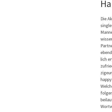
Ha
Die A
single
Manner
wisse
Partne
ebendi
lich 
zufri
zigeu
happy
Welch
folge
beilau
Wortwe