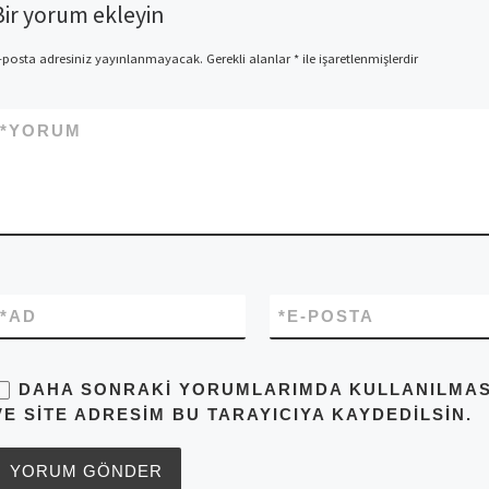
Bir yorum ekleyin
-posta adresiniz yayınlanmayacak.
Gerekli alanlar
*
ile işaretlenmişlerdir
*
YORUM
*
AD
*
E-POSTA
DAHA SONRAKI YORUMLARIMDA KULLANILMASI 
VE SITE ADRESIM BU TARAYICIYA KAYDEDILSIN.