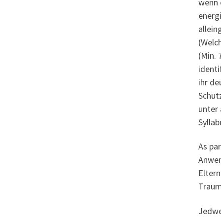
wenn 
energi
allein
(Welc
(Min. 
ident
ihr de
Schutz
unter
Syllab
As par
Anwen
Eltern
Traum
Jedwe