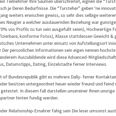
ein Teilnehmer Ihre Saumen uberschreitet, eignen die “Turst
sch je Deren Bedurfnisse. Die “Tursteher” geben ‘ne innovat
gang weiters erwischen gewiss, so sehr dies selbige weiteren 
hes Neugier a welcher ausdauernden Beziehung war gunstge
70% vos Profils zu tun sein ausgefullt seien), Hochwertige Fo
ifizierbare, konforme Fotos), Klasse stattdessen Gewicht
utsches Unternehmen unter einsatz von Aufstellungsort insid
 Der personlichen Informationen sein eigen nennen hochste V
 anderem Auszubildende wird diese Advanced-Mitgliedschaft
us, Datumstipps, Dating, Einzelstadte ferner Interviews.
t of Bundesrepublik gibt es mehrere Dally- ferner Kontaktan
der besitzen untergeordnet heuer wieder freund und feind 
 getestet. In diesem fall darstellen unsereiner Ihnen unsri
partner hinten fundig werden.
der Relationship-Ernahrer fahig sein Die leser umsonst aus