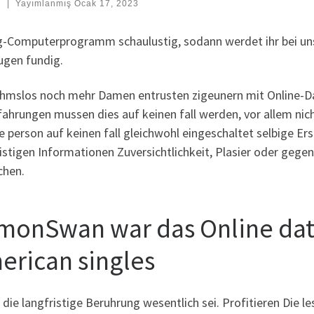
:
|
Yayımlanmış
Ocak 17, 2023
g-Computerprogramm schaulustig, sodann werdet ihr bei uns
ugen fundig.
hmslos noch mehr Damen entrusten zigeunern mit Online-Da
fahrungen mussen dies auf keinen fall werden, vor allem nich
 person auf keinen fall gleichwohl eingeschaltet selbige Er
ristigen Informationen Zuversichtlichkeit, Plasier oder geg
chen.
monSwan war das Online dati
erican singles
die langfristige Beruhrung wesentlich sei. Profitieren Die 