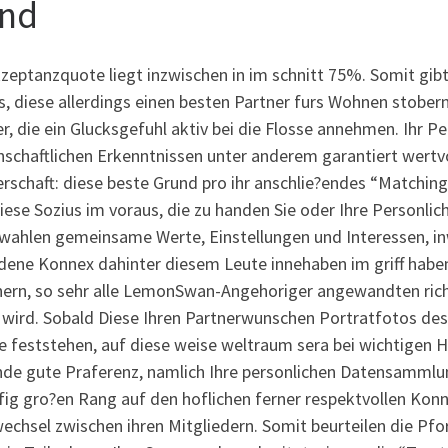
nd
kzeptanzquote liegt inzwischen in im schnitt 75%. Somit gi
s, diese allerdings einen besten Partner furs Wohnen stobern
, die ein Glucksgefuhl aktiv bei die Flosse annehmen. Ihr Pe
nschaftlichen Erkenntnissen unter anderem garantiert wertv
rschaft: diese beste Grund pro ihr anschlie?endes “Matching
ese Sozius im voraus, die zu handen Sie oder Ihre Personlichk
erwahlen gemeinsame Werte, Einstellungen und Interessen, in
edene Konnex dahinter diesem Leute innehaben im griff habe
nern, so sehr alle LemonSwan-Angehoriger angewandten richt
 wird. Sobald Diese Ihren Partnerwunschen Portratfotos des
e feststehen, auf diese weise weltraum sera bei wichtigen 
nde gute Praferenz, namlich Ihre personlichen Datensammlung
fig gro?en Rang auf den hoflichen ferner respektvollen Konne
chsel zwischen ihren Mitgliedern. Somit beurteilen die Pfor