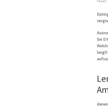
Yazarı
Datin
vergn
Ausna
Sie Er
Welche
langf
aufsu
Le
Am
denen 