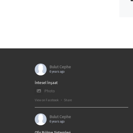
Bulut Cephe
6 years ago
İntesel İnşaat
Photo
View on Facebook
·
Share
Bulut Cephe
6 years ago
Ofis Bölme Sistemleri