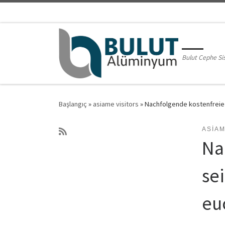
Skip to content
Bulut Cephe Si
Başlangıç
»
asiame visitors
»
Nachfolgende kostenfreie 
ASIAM
Na
se
eu