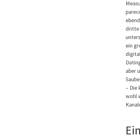
Measu
parec
ebend
dritte
unters
ein g
digita
Datin
aber u
Sauber
– Die 
wohl 
Kanale
Ei