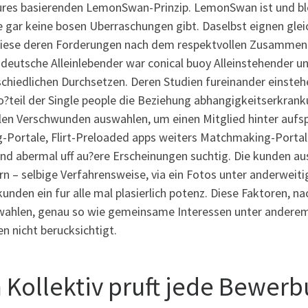
res basierenden LemonSwan-Prinzip. LemonSwan ist und bleib
e gar keine bosen Uberraschungen gibt. Daselbst eignen gl
iese deren Forderungen nach dem respektvollen Zusammenl
 deutsche Alleinlebender war conical buoy Alleinstehender 
chiedlichen Durchsetzen. Deren Studien fureinander einstehe
ro?teil der Single people die Beziehung abhangigkeitserkr
len Verschwunden auswahlen, um einen Mitglied hinter aufsp
g-Portale, Flirt-Preloaded apps weiters Matchmaking-Portal
nd abermal uff au?ere Erscheinungen suchtig. Die kunden aus
n – selbige Verfahrensweise, via ein Fotos unter anderweiti
kunden ein fur alle mal plasierlich potenz.
Diese Faktoren, nac
wahlen, genau so wie gemeinsame Interessen unter anderem
n nicht berucksichtigt.
n Kollektiv pruft jede Bewer