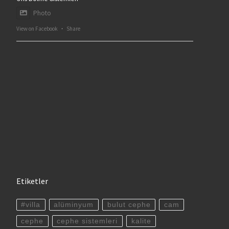
Photo
View on Facebook
·
Share
Etiketler
#villa
alüminyum
bulut cephe
cam
cephe
cephe sistemleri
kalite