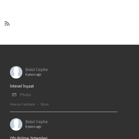
Bulut Cephe
6 years ago
İntesel İnşaat
Photo
View on Facebook
·
Share
Bulut Cephe
6 years ago
Ofis Bölme Sistemleri