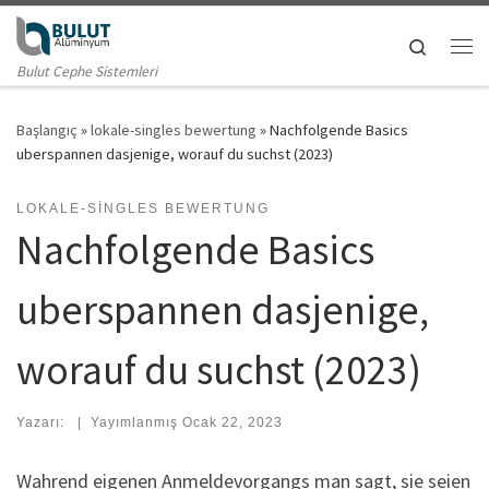
Skip to content
Search
Me
Bulut Cephe Sistemleri
Başlangıç
»
lokale-singles bewertung
»
Nachfolgende Basics
uberspannen dasjenige, worauf du suchst (2023)
LOKALE-SINGLES BEWERTUNG
Nachfolgende Basics
uberspannen dasjenige,
worauf du suchst (2023)
Yazarı:
|
Yayımlanmış
Ocak 22, 2023
Wahrend eigenen Anmeldevorgangs man sagt, sie seien