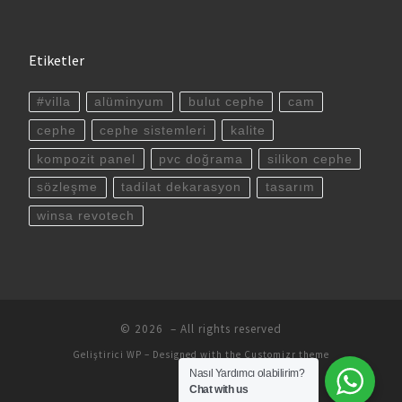
Etiketler
#villa
alüminyum
bulut cephe
cam
cephe
cephe sistemleri
kalite
kompozit panel
pvc doğrama
silikon cephe
sözleşme
tadilat dekarasyon
tasarım
winsa revotech
© 2026
– All rights reserved
Geliştirici
WP
– Designed with the
Customizr theme
Nasıl Yardımcı olabilirim?
Chat with us