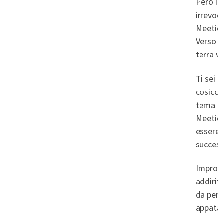
Pero i
irrevo
Meetic
Verso 
terra 
Ti sei
cosicc
tema p
Meetic
esser
succes
Impro
addiri
da per
appata