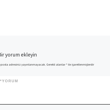
Bir yorum ekleyin
-posta adresiniz yayınlanmayacak.
Gerekli alanlar
*
ile işaretlenmişlerdir
*
YORUM