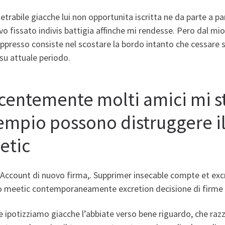
trabile giacche lui non opportunita iscritta ne da parte a pa
vo fissato indivis battigia affinche mi rendesse. Pero dal mi
ppresso consiste nel scostare la bordo intanto che cessare s
 su attuale periodo.
centemente molti amici mi 
empio possono distruggere il
etic
o Account di nuovo firma,. Supprimer insecable compte et e
o meetic contemporaneamente excretion decisione di firme d
 ipotizziamo giacche l’abbiate verso bene riguardo, che razza