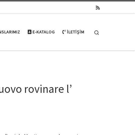
Search
NSLARIMIZ
E-KATALOG
İLETIŞIM
uovo rovinare l’