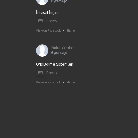
6 years ago
İntesel İnşaat
Photo
View on Facebook
·
Share
Bulut Cephe
6 years ago
Ofis Bölme Sistemleri
Photo
View on Facebook
·
Share