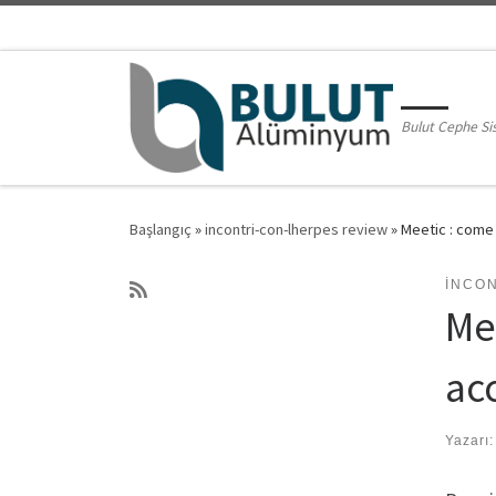
Skip to content
Bulut Cephe Si
Başlangıç
»
incontri-con-lherpes review
»
Meetic : come 
INCO
Me
ac
Yazarı