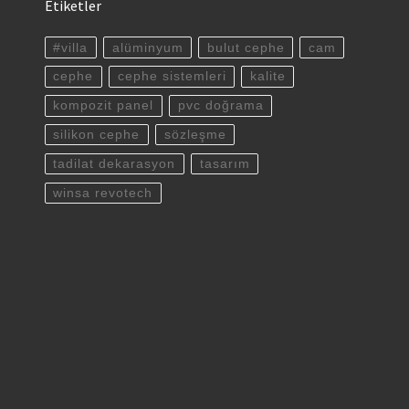
Etiketler
#villa
alüminyum
bulut cephe
cam
cephe
cephe sistemleri
kalite
kompozit panel
pvc doğrama
silikon cephe
sözleşme
tadilat dekarasyon
tasarım
winsa revotech