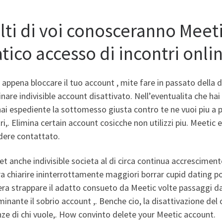
ti di voi conosceranno Meetic
tico accesso di incontri onli
 appena bloccare il tuo account , mite fare in passato della 
tinare indivisible account disattivato. Nell’eventualita che ha
hai espediente la sottomesso giusta contro te ne vuoi piu a 
ri,. Elimina certain account cosicche non utilizzi piu. Meetic 
dere contattato.
et anche indivisible societa al di circa continua accrescimen
 chiarire ininterrottamente maggiori borrar cupid dating pos
ra strappare il adatto consueto da Meetic volte passaggi da 
inante il sobrio account ,. Benche cio, la disattivazione del
ze di chi vuole,. How convinto delete your Meetic account.