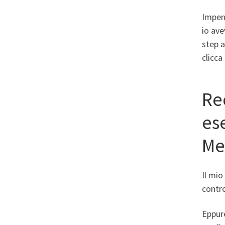
Impene
io ave
step a
clicca
Re
es
Me
Il mi
contr
Eppure