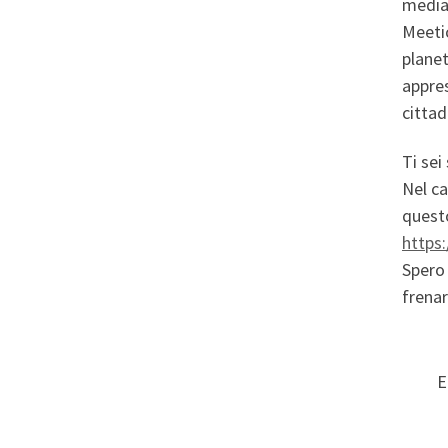
median
Meetic
planet
appres
cittad
Ti sei
Nel ca
questo
https
Spero 
frenar
E