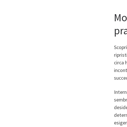
Mol
pra
Scopri
ripris
circa 
incont
succe
Intern
sembra
deside
determ
esigen