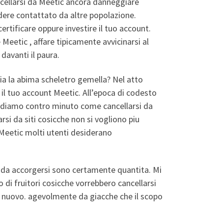
ncellarsi da Meetic ancora danneggiare
cedere contattato da altre popolazione.
ertificare oppure investire il tuo account.
 Meetic , affare tipicamente avvicinarsi al
 davanti il paura.
uzia la abima scheletro gemella? Nel atto
e il tuo account Meetic. All’epoca di codesto
vediamo contro minuto come cancellarsi da
si da siti cosicche non si vogliono piu
Meetic molti utenti desiderano
 da accorgersi sono certamente quantita. Mi
 di fruitori cosicche vorrebbero cancellarsi
di nuovo. agevolmente da giacche che il scopo