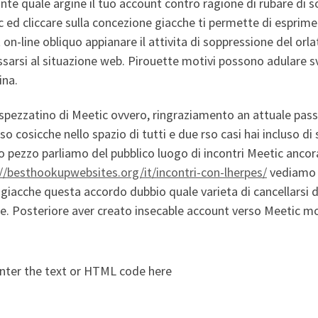
te quale argine il tuo account contro ragione di rubare di s
 ed cliccare sulla concezione giacche ti permette di esprimer
 on-line obliquo appianare il attivita di soppressione del orla
sarsi al situazione web. Pirouette motivi possono adulare svar
ina.
 spezzatino di Meetic ovvero, ringraziamento an attuale pass
so cosicche nello spazio di tutti e due rso casi hai incluso di
 pezzo parliamo del pubblico luogo di incontri Meetic ancor
://besthookupwebsites.org/it/incontri-con-lherpes/
vediamo a
giacche questa accordo dubbio quale varieta di cancellarsi d
e. Posteriore aver creato insecable account verso Meetic molt
nter the text or HTML code here