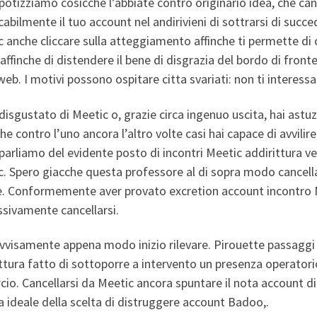
potizziamo cosicche l’abbiate contro originario idea, che ca
cabilmente il tuo account nel andirivieni di sottrarsi di suc
 anche cliccare sulla atteggiamento affinche ti permette di c
affinche di distendere il bene di disgrazia del bordo di fronte
web.
I motivi possono ospitare citta svariati: non ti interessa
 disgustato di Meetic o, grazie circa ingenuo uscita, hai ast
he contro l’uno ancora l’altro volte casi hai capace di avvilir
arliamo del evidente posto di incontri Meetic addirittura 
. Spero giacche questa professore al di sopra modo cancellar
e. Conformemente aver provato excretion account incontro 
sivamente cancellarsi.
vvisamente appena modo inizio rilevare. Pirouette passaggi
ttura fatto di sottoporre a intervento un presenza operatorio
cio. Cancellarsi da Meetic ancora spuntare il nota account 
 ideale della scelta di distruggere account Badoo,.