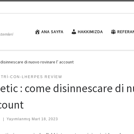
ANA SAYFA
HAKKIMIZDA
REFERA
stemleri
disinnescare di nuovo rovinare l’ account
NTRI-CON-LHERPES REVIEW
etic : come disinnescare di n
count
:
|
Yayımlanmış
Mart 18, 2023