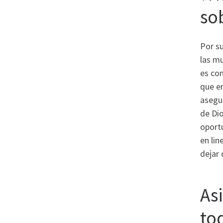
so
Por s
las m
es con
que e
asegur
de Dio
oportu
en li
dejar 
Asi
to