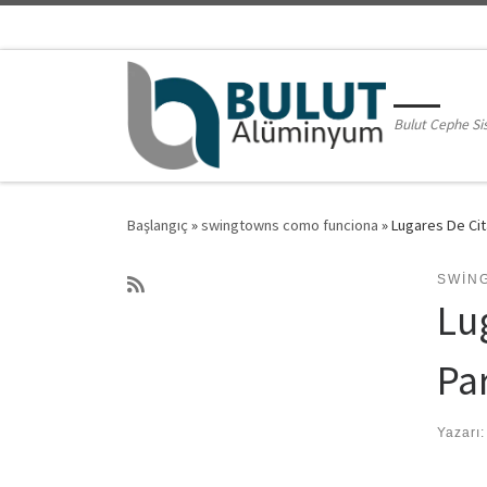
Skip to content
Bulut Cephe Si
Başlangıç
»
swingtowns como funciona
»
Lugares De Ci
SWIN
Lu
Pa
Yazarı