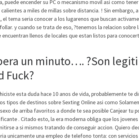
, puede encender su PC o mecanismo movil asi­ como tener u
 calientes a miles de millas sobre distancia. ! Sin embargo, a
l, el tema seri­a conocer a los lugarenos que buscan activam
follar. y cuando se trata de eso, ?tenemos la relacion sobre l
 encuentran llenos de locales que estan listos para conocer
pera un minuto…. ?Son legiti
d Fuck?
hiciste esta duda hace 10 anos de vida, probablemente te d
os tipos de destinos sobre Sexting Online asi­ como Solame
sexo de arriba favoritos a donde te sea posible Canjear tu 
ificante . Citado esto, la era moderna obliga que los jovene
itirse a si mismos tratando de conseguir accion. Quiero dec
ri­a unicamente una empleo de telefono tonta: con servicios 