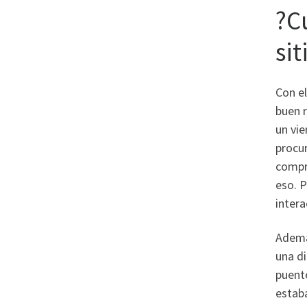
?Cu
sit
Con e
buen 
un vie
procur
compr
eso.
Po
intera
Ademas
una di
puente
estab