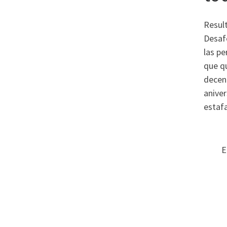
Result
Desaf
las pe
que q
decena
aniver
estafa
E