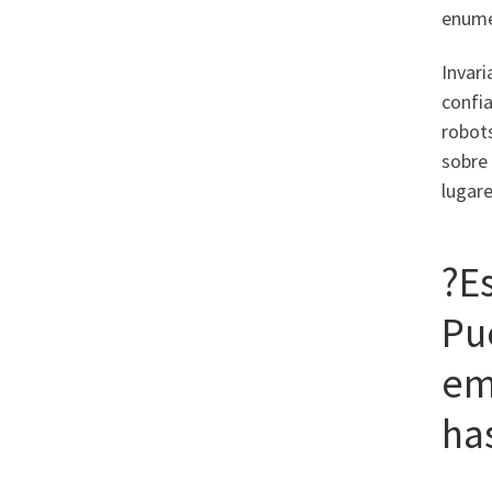
enumer
Invar
confia
robots
sobre 
lugare
?E
Pu
em
ha