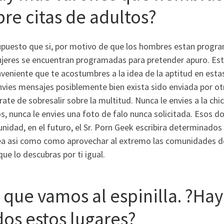
bre citas de adultos?
upuesto que si, por motivo de que los hombres estan program
ujeres se encuentran programadas para pretender apuro. Es
veniente que te acostumbres a la idea de la aptitud en estas
nvies mensajes posiblemente bien exista sido enviada por o
ate de sobresalir sobre la multitud. Nunca le envies a la ch
s, nunca le envies una foto de falo nunca solicitada. Esos do
nidad, en el futuro, el Sr. Porn Geek escribira determinad
nea asi­ como como aprovechar al extremo las comunidades de
que lo descubras por ti igual.
 que vamos al espinilla. ?Hay 
dos estos lugares?