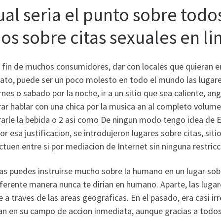
al seri­a el punto sobre todo
ios sobre citas sexuales en li
l fin de muchos consumidores, dar con locales que quieran e
rato, puede ser un poco molesto en todo el mundo las lugar
rnes o sabado por la noche, ir a un sitio que sea caliente, an
ar hablar con una chica por la musica an al completo volum
arle la bebida o 2 asi­ como De ningun modo tengo idea de 
r esa justificacion, se introdujeron lugares sobre citas, si
ctuen entre si por mediacion de Internet sin ninguna restric
 puedes instruirse mucho sobre la humano en un lugar sobre
ferente manera nunca te dirian en humano. Aparte, las lugar
 a traves de las areas geograficas. En el pasado, era casi i
an en su campo de accion inmediata, aunque gracias a todo