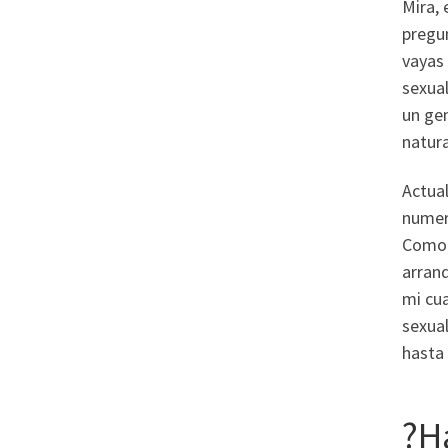
Mira, 
pregu
vayas 
sexual
un gen
natura
Actual
numero
Como c
arranq
mi cua
sexual
hasta 
?H