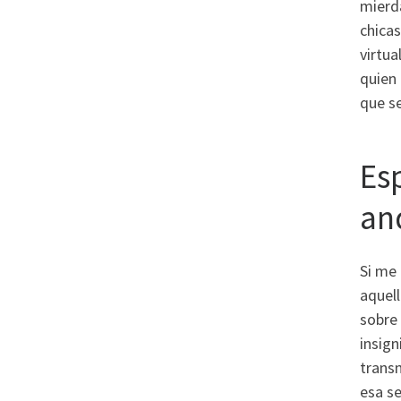
mierda
chicas
virtua
quien 
que se
Es
an
Si me 
aquell
sobre 
insign
transm
esa se