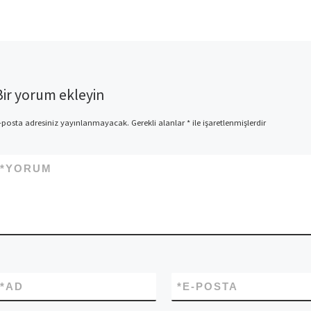
Bir yorum ekleyin
-posta adresiniz yayınlanmayacak.
Gerekli alanlar
*
ile işaretlenmişlerdir
*
YORUM
*
AD
*
E-POSTA