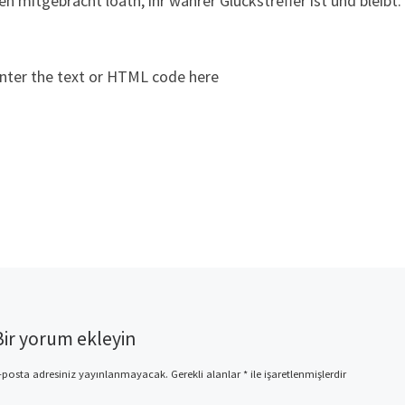
n mitgebracht loath, ihr wahrer Gluckstreffer ist und bleibt.
nter the text or HTML code here
Bir yorum ekleyin
-posta adresiniz yayınlanmayacak.
Gerekli alanlar
*
ile işaretlenmişlerdir