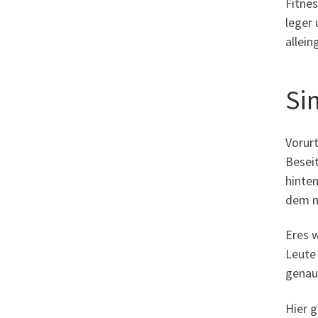
Fitne
leger 
allei
Si
Vorur
Beseit
hinten
dem m
Eres w
Leute 
genau
Hier 