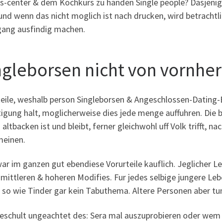
ss-center & dem Kochkurs zu handen Single people? Dasjenig
und wenn das nicht moglich ist nach drucken, wird betrachtl
ngang ausfindig machen.
ngleborsen nicht von vornher
teile, weshalb person Singleborsen & Angeschlossen-Dating
igung halt, moglicherweise dies jede menge auffuhren. Die b
 altbacken ist und bleibt, ferner gleichwohl uff Volk trifft, n
einen.
ar im ganzen gut ebendiese Vorurteile kauflich. Jeglicher L
mittleren & hoheren Modifies. Fur jedes selbige jungere Le
 so wie Tinder gar kein Tabuthema. Altere Personen aber tu
geschult ungeachtet des: Sera mal auszuprobieren oder wem 