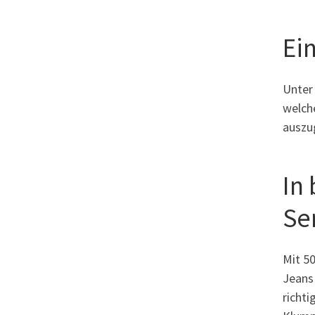
Ei
Unter
welch
auszug
In
Se
Mit 50
Jeans 
richt