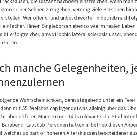
 Fracksausen, die Distanz nachdem einstreichen, wenn man zi
Gizmo seiner Sehnen zuzugehen, vermag viele Personen hinde
herstellen. Wer offener und unbeschwerter in betrieb nachf
l einfacher. Hinein Singleborsen ebenso wie im realen Leben g
eibt erfolgreicher, amyotrophic lateral sclerosis unser, ebe
enzieren.
ch manche Gelegenheiten, 
nnenzulernen
olgende Wahrscheinlichkeit, denn stagabend unter ein Feie
denn mit 55. Welches cap irgendetwas alleinig uber das Uberf
cht aber reiferen Mannern und Girls relevant sein. Studente
r Barabend. Lausbub Personen hatten in betrieb diesen Anpei
l welches as part of hoheren Altersklassen bescheidener aus