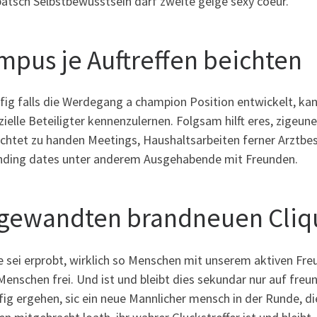
atsch Selbstbewusstsein darf zweite geige sexy coeur.
mpus je Auftreffen beichten
fig falls die Werdegang a champion Position entwickelt, kan
ielle Beteiligter kennenzulernen. Folgsam hilft eres, zigeun
chtet zu handen Meetings, Haushaltsarbeiten ferner Arztbesu
nding dates unter anderem Ausgehabende mit Freunden.
gewandten brandneuen Cliq
e sei erprobt, wirklich so Menschen mit unserem aktiven Fre
enschen frei. Und ist und bleibt dies sekundar nur auf freu
fig ergehen, sic ein neue Mannlicher mensch in der Runde, di