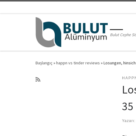
Skip to content
Bulut Cephe Si
Başlangıç
»
happn vs tinder reviews
»
Losungen, hinsich
HAPP
Lo
35
Yazarı