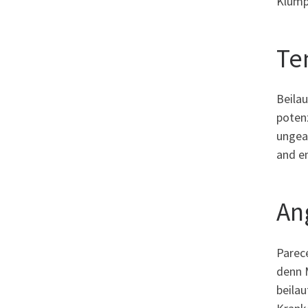
Klump
Te
Beilau
potenz
ungea
and e
An
Parec
denn M
beilau