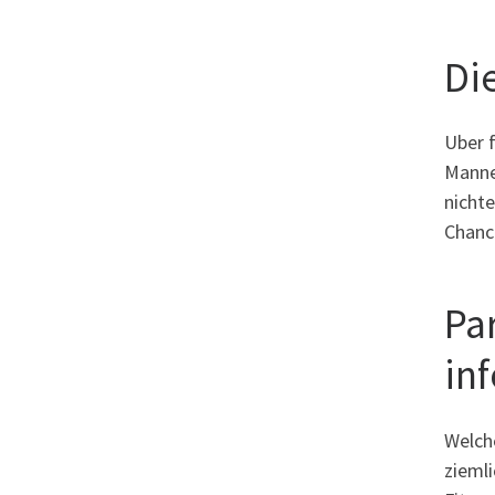
Di
Uber f
Manne
nicht
Chanc
Par
in
Welche
ziemli