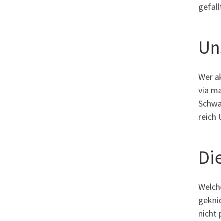
gefal
Un
Wer ak
via m
Schwa
reich
Di
Welch
geknic
nicht 