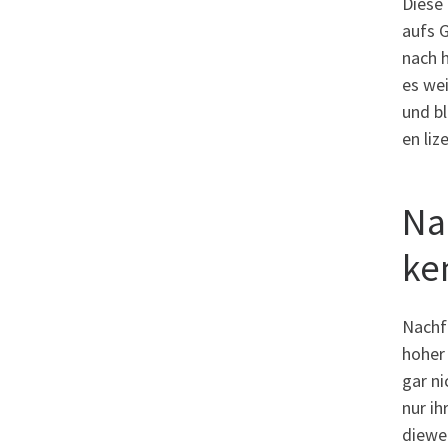
Diese
aufs 
nach 
es wei
und bl
en liz
Na
ke
Nachf
hoher 
gar ni
nur ih
diewei