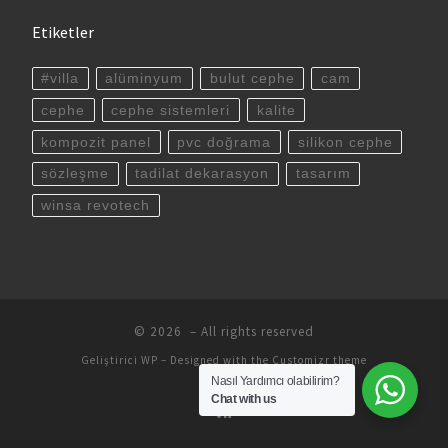
Etiketler
#villa
alüminyum
bulut cephe
cam
cephe
cephe sistemleri
kalite
kompozit panel
pvc doğrama
silikon cephe
sözleşme
tadilat dekarasyon
tasarım
winsa revotech
© 2026
– All rights reserved
Geliştirici
WP
– Designed with the
Customizr theme
Nasıl Yardımcı olabilirim?
Chat with us