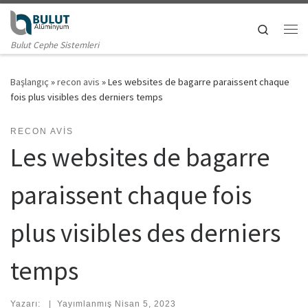
Skip to content
Search
Me
Bulut Cephe Sistemleri
Başlangıç
»
recon avis
»
Les websites de bagarre paraissent chaque
fois plus visibles des derniers temps
RECON AVIS
Les websites de bagarre
paraissent chaque fois
plus visibles des derniers
temps
Yazarı:
|
Yayımlanmış
Nisan 5, 2023