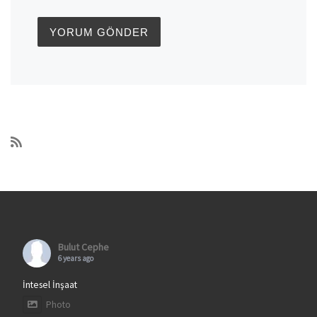
Bulut Cephe
6 years ago
İntesel İnşaat
Photo