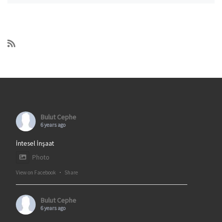
Bulut Cephe
6 years ago
İntesel İnşaat
Photo
View on Facebook
·
Share
Bulut Cephe
6 years ago