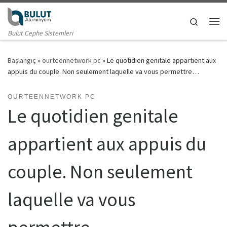
Skip to content
Search
Me
Bulut Cephe Sistemleri
Başlangıç
»
ourteennetwork pc
»
Le quotidien genitale appartient aux
appuis du couple. Non seulement laquelle va vous permettre…
OURTEENNETWORK PC
Le quotidien genitale
appartient aux appuis du
couple. Non seulement
laquelle va vous