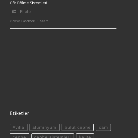
Ofis Bölme Sistemleri
Photo
View on Facebook
·
Share
Etiketler
#villa
alüminyum
bulut cephe
cam
cephe
cephe sistemleri
kalite