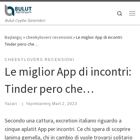
Skip to content
Search
Me
Bulut Cephe Sistemleri
Başlangıç
»
cheekylovers recensioni
»
Le miglior App di incontri:
Tinder pero che…
CHEEKYLOVERS RECENSIONI
Le miglior App di incontri:
Tinder pero che…
Yazarı:
|
Yayımlanmış
Mart 2, 2023
Secondo una cattura, excretion italiano riguardo a
cinque aplatit App per incontri. Ce chi spera di scoprire
lanima gemella, chi in cambio di vuole trovarsi solitario