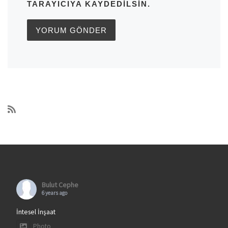
TARAYICIYA KAYDEDILSIN.
Bulut Cephe
6 years ago
İntesel İnşaat
Photo