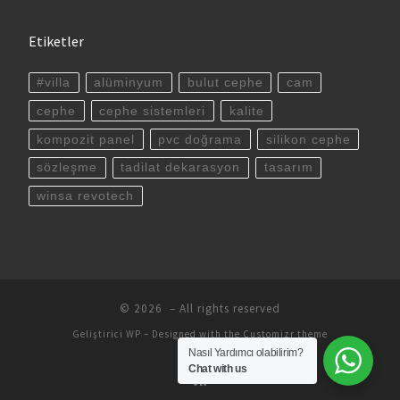
Etiketler
#villa
alüminyum
bulut cephe
cam
cephe
cephe sistemleri
kalite
kompozit panel
pvc doğrama
silikon cephe
sözleşme
tadilat dekarasyon
tasarım
winsa revotech
© 2026
– All rights reserved
Geliştirici
WP
– Designed with the
Customizr theme
Nasıl Yardımcı olabilirim?
Chat with us