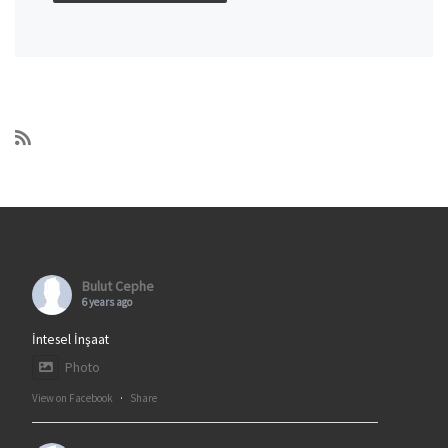
Bulut Cephe
6 years ago
İntesel İnşaat
Photo
View on Facebook
·
Share