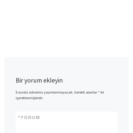
Bir yorum ekleyin
E-posta adresiniz yayınlanmayacak.
Gerekli alanlar
*
ile
işaretlenmişlerdir
*
YORUM