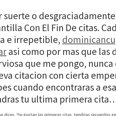
r suerte o desgraciadamente
ntilla Con El Fin De citas. Cad
a e irrepetible,
dominicancup
ar
asi­ como por mas que las d
rviosa que me pongo, nunca d
eva citacion con cierta emp
bes cuando encontraras a esa
ndras tu ultima primera cita
 dices, ?te gustan las primeras citas, tendri­as recuerdos g