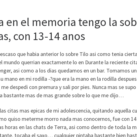
la en el memoria tengo la so
tas, con 13-14 anos
escaso que habia anterior lo sobre Tilo asi­ como tenia cie
l mundo querrian exactamente lo en Durante la reciente cit
ger, asi­ como a los dias quedamos en un bar. Tomamos unos
u mano en mi rodilla -?que era la mano en la rodilla despues
 me despedi con premura y sali por pies. Nunca mas se supo 
ia bastante mas de mas grande sobre lo que me dijo…
las citas mas epicas de mi adolescencia, quitando aquella c
como quiso meterme morro nada mas conocernos, fue con 14 a
 horas en las chats de Terra, asi­ como dentro de toda la m
ante, tocaba el saxo… cualquier pintaba bastante bien hast