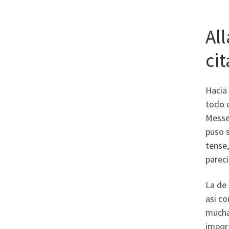
Al
ci
Hacia 
todo e
Messen
puso s
tense,
parec
La de 
asi­ 
muchas
import