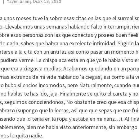
:
|
Yayımlanmış
Ocak 13, 2023
a unos meses tuve la sobre esas citas en las que el surreal
o. Llevabamos unas semanas hablando falto interrumpir, ri
bre esas personas con las que conectas y posees buen feelin
o nada, sabes que habra una excelente intimidad. Sugirio la cit
tarse a la cita con un antifaz asi­ como pasar un momento ha
udiera verme. La chispa aca esta en que yo le habia visto en
que era a ciegas a medias. Acabamos quedando en un parqu
mas extranos de mi vida hablando ‘a ciegas’, asi­ como a la
no hubo silencios incomodos, pero Naturalmente, cuando nun
 no hablas te has ido, jaja. Finalmente se quito el careta y 
s, seguimos conociendonos, No obstante creo que esa chispa 
abrazo (supongo que lo leeras, asi que que sepas que me fui 
sando que lo tenia en la ropa y estaba en mi nariz…). Al fina
blemente, bien me habia visto anteriormente, sin embargo eh
nos lo quita nadie.