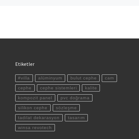
Etiketler
#villa
alüminyum
bulut cephe
cam
cephe
cephe sistemleri
kalite
kompozit panel
pvc doğrama
silikon cephe
sözleşme
tadilat dekarasyon
tasarım
winsa revotech