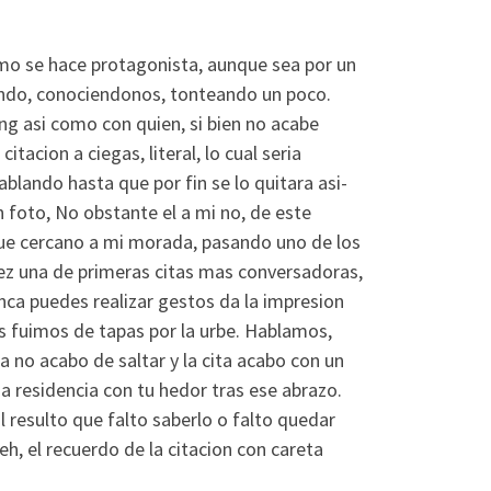
ismo se hace protagonista, aunque sea por un
endo, conociendonos, tonteando un poco.
g asi­ como con quien, si bien no acabe
acion a ciegas, literal, lo cual seri­a
blando hasta que por fin se lo quitara asi­
 foto, No obstante el a mi no, de este
e cercano a mi morada, pasando uno de los
 vez una de primeras citas mas conversadoras,
ca puedes realizar gestos da la impresion
nos fuimos de tapas por la urbe. Hablamos,
no acabo de saltar y la cita acabo con un
a residencia con tu hedor tras ese abrazo.
l resulto que falto saberlo o falto quedar
, el recuerdo de la citacion con careta