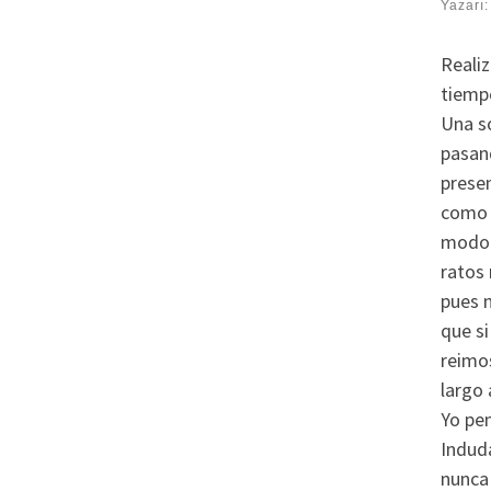
Yazarı
Realiz
tiemp
Una so
pasand
presen
como p
modo 
ratos 
pues 
que si
reimo
largo 
Yo pen
Induda
nunca 