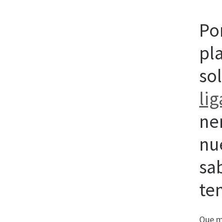
Po
pla
sol
lig
ne
nu
sa
te
Que me