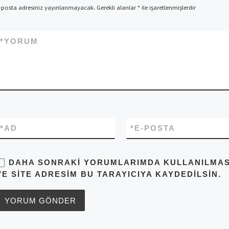
-posta adresiniz yayınlanmayacak.
Gerekli alanlar
*
ile işaretlenmişlerdir
*
YORUM
*
AD
*
E-POSTA
DAHA SONRAKI YORUMLARIMDA KULLANILMASI 
VE SITE ADRESIM BU TARAYICIYA KAYDEDILSIN.