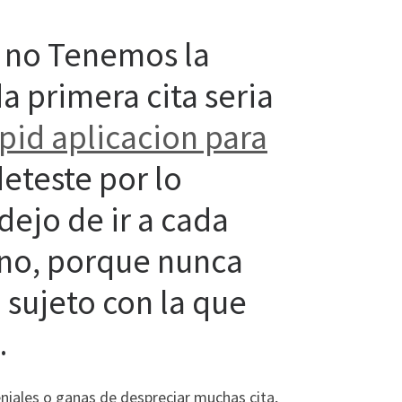
 no Tenemos la
a primera cita seri­a
id aplicacion para
eteste por lo
ejo de ir a cada
eno, porque nunca
 sujeto con la que
…
eniales o ganas de despreciar muchas cita,