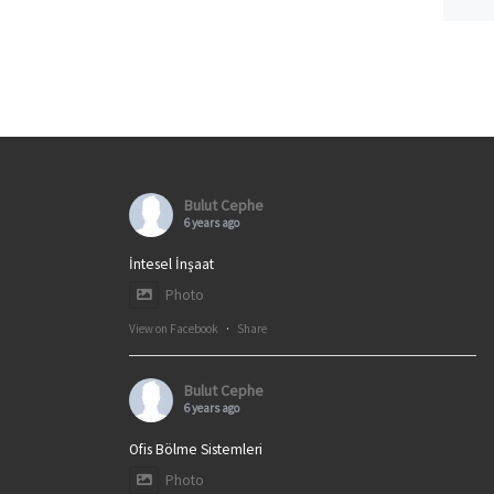
Bulut Cephe
6 years ago
İntesel İnşaat
Photo
View on Facebook
·
Share
Bulut Cephe
6 years ago
Ofis Bölme Sistemleri
Photo