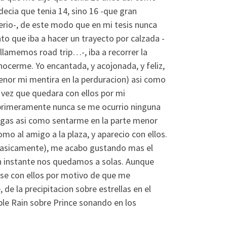
ecia que tenia 14, sino 16 -que gran
erio-, de este modo que en mi tesis nunca
o que iba a hacer un trayecto por calzada -
llamemos road trip…-, iba a recorrer la
nocerme. Yo encantada, y acojonada, y feliz,
enor mi mentira en la perduracion) asi­ como
 vez que quedara con ellos por mi
s primeramente nunca se me ocurrio ninguna
igas asi­ como sentarme en la parte menor
omo al amigo a la plaza, y aparecio con ellos.
a basicamente), me acabo gustando mas el
un instante nos quedamos a solas. Aunque
se con ellos por motivo de que me
 de la precipitacion sobre estrellas en el
ple Rain sobre Prince sonando en los