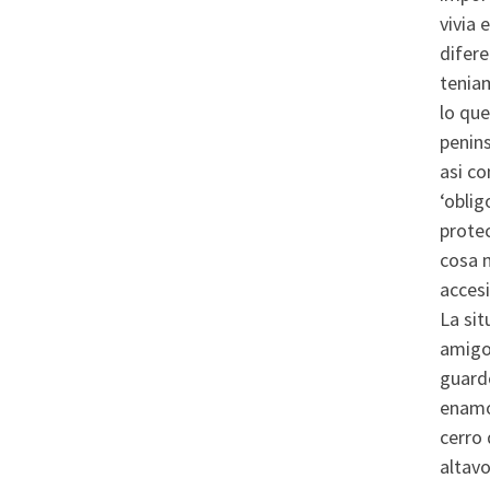
vivia 
difere
tenia
lo que
penins
asi­ c
‘oblig
prote
cosa 
accesi
La sit
amigo
guard
enamor
cerro 
altavo