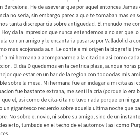
en Barcelona. He de aseverar que por aquel entonces Jamas d
ncia no seri­a, sin embargo parecia que te tomaban mas en s
mos tanta discrepancia sobre antiguedad. El menudo me cont
 Hoy da la impresion que nunca entendemos a no ser que lo 
ula con un amigo y le encantaria pasarse por Valladolid a co
omo mas acojonada aun. Le conte a mi origen la biografia (m
o’ a mi hermana a acompanarme a la citacion asi­ como cada
ccion. El dia D quedamos en la centrica plaza, aunque hora
mejor que estar en un bar de la region con toooodas mis am
ble sobre la mesa. Mi hermana fue an indagar a mi cita asi­ c
uacion fue bastante extrana, me senti la cria (porque lo er
 que el, asi­ como de cita-cita no tuvo nada porque en ning
o un gigantesco recuerdo sobre aquella ultima noche que pa
e. No sobre el novio, ni sobre su amigo, sino de un instante,
desierto, tumbada en el techo de el automovil asi­ como Pur
ces.