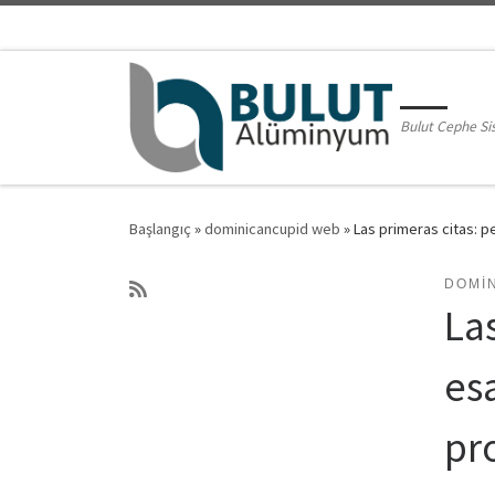
Skip to content
Bulut Cephe Si
Başlangıç
»
dominicancupid web
»
Las primeras citas: p
DOMI
La
esa
pr