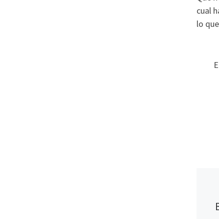
cual h
lo qu
E