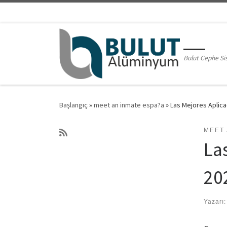
Skip to content
Bulut Cephe Si
Başlangıç
»
meet an inmate espa?a
»
Las Mejores Aplic
MEET 
La
20
Yazarı