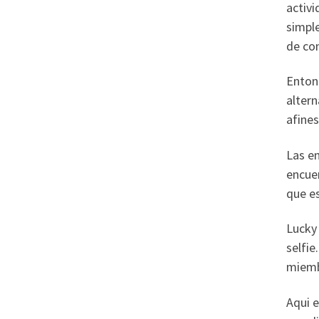
activi
simpl
de con
Entonc
altern
afines
Las en
encuen
que es
Lucky 
selfie
miemb
Aqui e