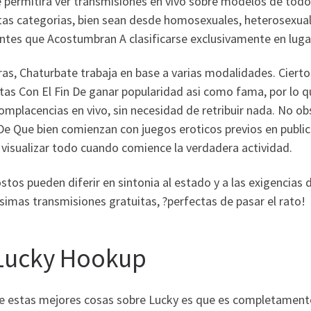
 permitira ver transmisiones en vivo sobre modelos de todo
tas categorias, bien sean desde homosexuales, heterosexual
entes que Acostumbran A clasificarse exclusivamente en luga
ras, Chaturbate trabaja en base a varias modalidades. Cier
tas Con El Fin De ganar popularidad asi­ como fama, por lo 
mplacencias en vivo, sin necesidad de retribuir nada. No ob
e Que bien comienzan con juegos eroticos previos en publico
visualizar todo cuando comience la verdadera actividad.
stos pueden diferir en sintonia al estado y a las exigencia
imas transmisiones gratuitas, ?perfectas de pasar el rato!
 Lucky Hookup
e estas mejores cosas sobre Lucky es que es completamente