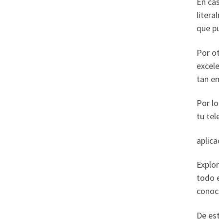
En cas
litera
que p
Por ot
excele
tan em
Por lo
tu tel
aplica
Explor
todo e
conoc
De es