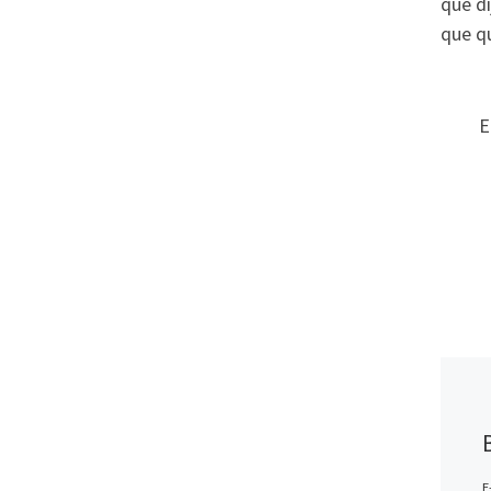
que di
que qu
E
E