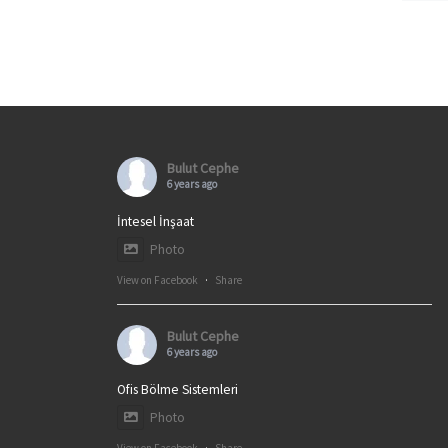
Bulut Cephe
6 years ago
İntesel İnşaat
Photo
View on Facebook
·
Share
Bulut Cephe
6 years ago
Ofis Bölme Sistemleri
Photo