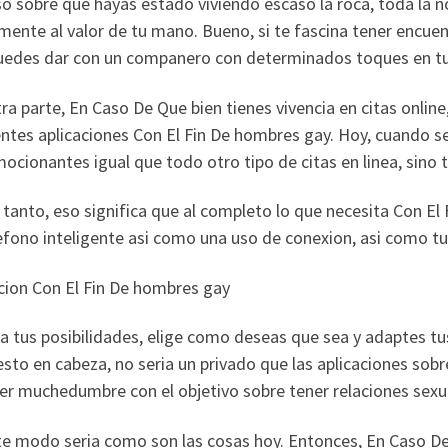
o sobre que hayas estado viviendo escaso la roca, toda la 
lmente al valor de tu mano. Bueno, si te fascina tener encu
uedes dar con un companero con determinados toques en tu
ra parte, En Caso De Que bien tienes vivencia en citas onlin
ntes aplicaciones Con El Fin De hombres gay. Hoy, cuando se 
ocionantes igual que todo otro tipo de citas en linea, sino
 tanto, eso significa que al completo lo que necesita Con El 
efono inteligente asi­ como una uso de conexion, asi­ como tu
cion Con El Fin De hombres gay
a tus posibilidades, elige como deseas que sea y adaptes tu
sto en cabeza, no seri­a un privado que las aplicaciones sob
er muchedumbre con el objetivo sobre tener relaciones sexu
te modo seri­a como son las cosas hoy. Entonces, En Caso 