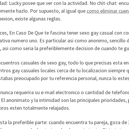
dad: Lucky posee que ver con la actividad. No chit-chat: enc
emente hazlo. Por supuesto, al igual que
como eliminar cuen
exion, existe algunas reglas.
es, En Caso De Que te fascina tener sexo gay casual con co
ativa numero uno. Es particular asi­ como anonimo, sencillo de
, asi­ como seri­a la preferiblemente decision de cuando te gu
cuentros casuales de sexo gay, todo lo que precisas esta en
tros gay casuales locales cerca de tu localizacion siempre 
tabas preocupado por tu referencia personal, nunca lo estes
nunca requerira su e-mail electronico o cantidad de telefono o
. El anonimato y la intimidad son las principales prioridade
ros esten totalmente relajados.
sta la preferible parte: cuando encuentra tu pareja, goza de