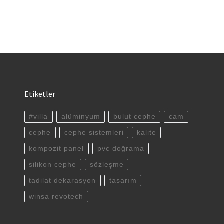
Etiketler
#villa
alüminyum
bulut cephe
cam
cephe
cephe sistemleri
kalite
kompozit panel
pvc doğrama
silikon cephe
sözleşme
tadilat dekarasyon
tasarım
winsa revotech