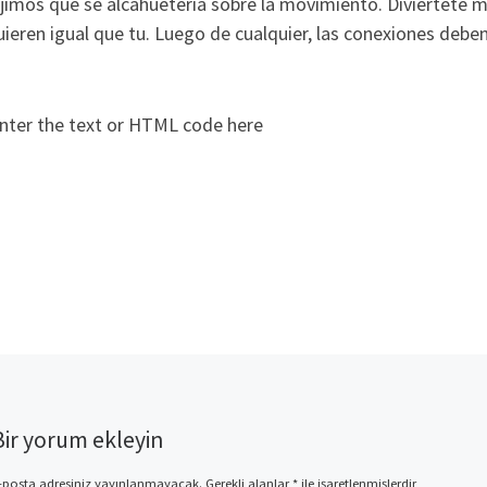
jimos que se alcahueteria sobre la movimiento. Diviertete 
ieren igual que tu. Luego de cualquier, las conexiones deben 
nter the text or HTML code here
Bir yorum ekleyin
-posta adresiniz yayınlanmayacak.
Gerekli alanlar
*
ile işaretlenmişlerdir