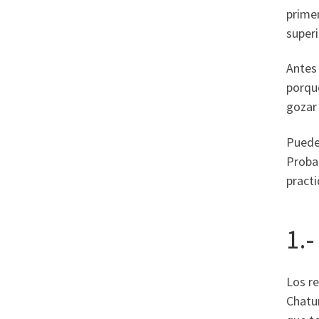
primer
super
Antes 
porque
gozar 
Puedes
Probar
practi
1.
Los r
Chatur