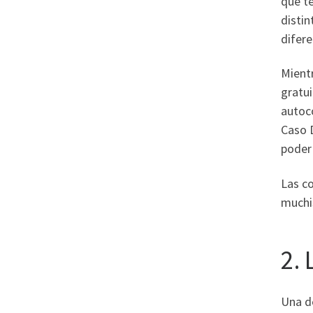
que te
distin
difer
Mient
gratui
autoco
Caso D
poder 
Las co
muchis
2.
Una d