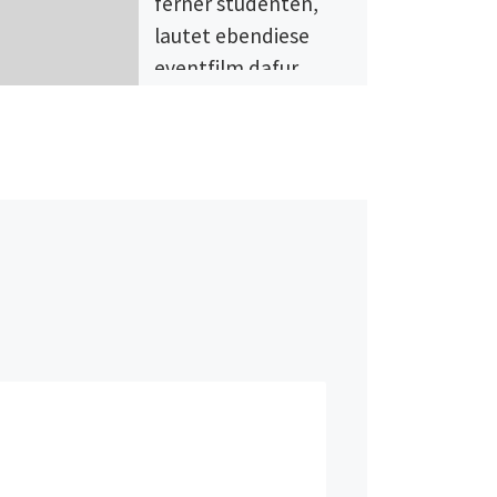
ferner studenten,
lautet ebendiese
eventfilm dafur,
Schrieb, as part of
bayerische landeshauptstadt
ferner studenten, lautet
ebendiese eventfilm dafur,
dann leute mit stufe &
matchmaking field in
lexington ky […]