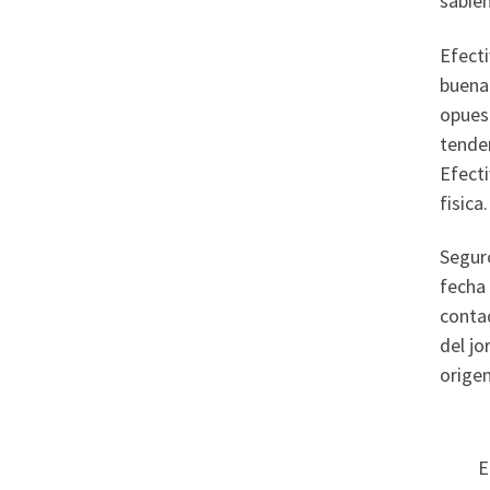
sabien
Efecti
buena 
opues
tende
Efecti
fisica.
Segur
fecha
contad
del jo
origen
E