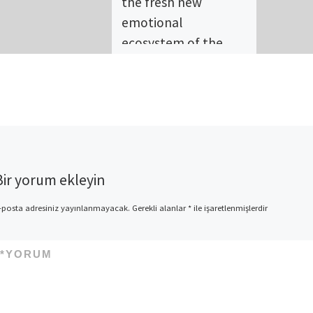
the fresh new
emotional
ecosystem of the
relationship
The ways in which partners
come together leads to the
fresh new emotional
ecosystem of the
relationship there is certainly
a reputation […]
Bir yorum ekleyin
-posta adresiniz yayınlanmayacak.
Gerekli alanlar
*
ile işaretlenmişlerdir
*
YORUM