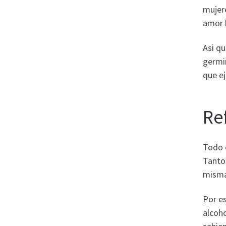
mujere
amor h
Asi qu
germin
que ej
Re
Todo 
Tanto 
misma:
Por e
alcoho