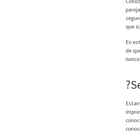
Conozc
pareja
segund
que si
En est
de qu
nunca 
?S
Estam
impre
conoc
curio