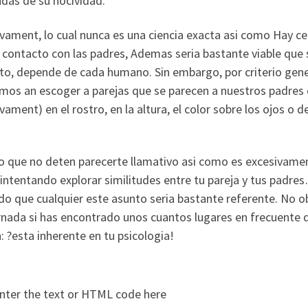
das de su nocividad.
vament, lo cual nunca es una ciencia exacta asi­ como Hay ce
contacto con las padres, Ademas seri­a bastante viable que 
to, depende de cada humano. Sin embargo, por criterio gene
mos an escoger a parejas que se parecen a nuestros padres
vament) en el rostro, en la altura, el color sobre los ojos o de
o que no deten parecerte llamativo asi­ como es excesivame
 intentando explorar similitudes entre tu pareja y tus padr
o que cualquier este asunto seri­a bastante referente. No o
rnada si has encontrado unos cuantos lugares en frecuente d
: ?esta inherente en tu psicologia!
nter the text or HTML code here