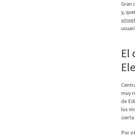
Gran c
y, qu
xmeet
usuari
El
El
Centra
muy re
de Edi
los mi
cierta
Por ot