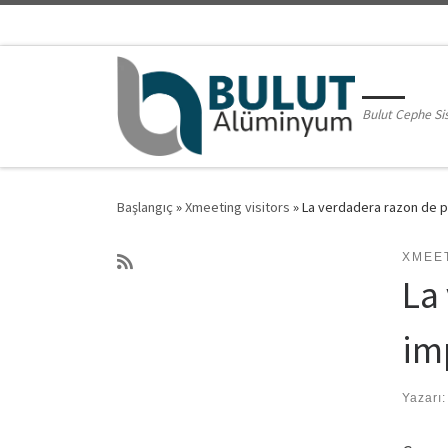
Skip to content
Bulut Cephe Si
Başlangıç
»
Xmeeting visitors
»
La verdadera razon de p
XMEET
La
im
Yazarı