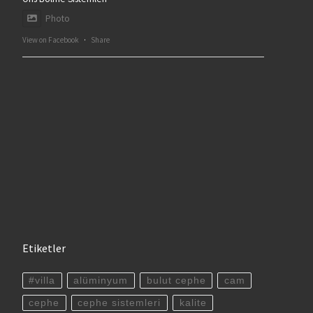
Photo
View on Facebook
·
Share
Etiketler
#villa
alüminyum
bulut cephe
cam
cephe
cephe sistemleri
kalite