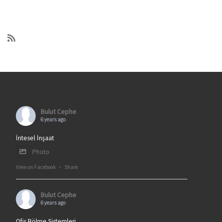
Bulut Cephe
6 years ago
İntesel İnşaat
Photo
View on Facebook
·
Share
Bulut Cephe
6 years ago
Ofis Bölme Sistemleri