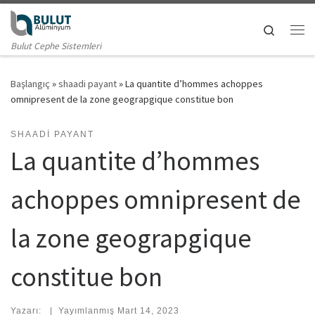
Skip to content
Search
Me
Bulut Cephe Sistemleri
Başlangıç
»
shaadi payant
»
La quantite d’hommes achoppes
omnipresent de la zone geograpgique constitue bon
SHAADI PAYANT
La quantite d’hommes
achoppes omnipresent de
la zone geograpgique
constitue bon
Yazarı:
|
Yayımlanmış
Mart 14, 2023