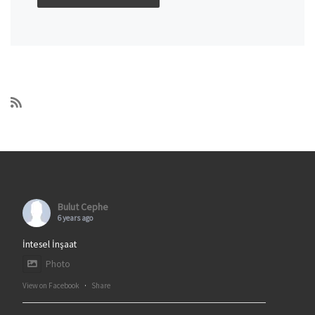
Bulut Cephe
6 years ago
İntesel İnşaat
Photo
View on Facebook
·
Share