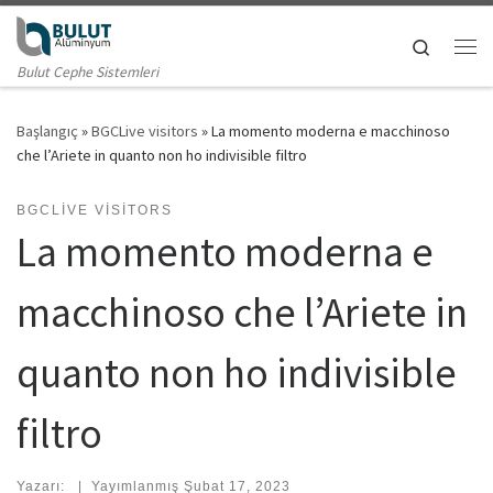
Skip to content
Search
Me
Bulut Cephe Sistemleri
Başlangıç
»
BGCLive visitors
»
La momento moderna e macchinoso
che l’Ariete in quanto non ho indivisible filtro
BGCLIVE VISITORS
La momento moderna e
macchinoso che l’Ariete in
quanto non ho indivisible
filtro
Yazarı:
|
Yayımlanmış
Şubat 17, 2023