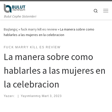
Skip to content
Search
Me
Bulut Cephe Sistemleri
Başlangıç
»
fuck marry kill es review
»
La manera sobre como
hablarles a las mujeres en la celebracion
FUCK MARRY KILL ES REVIEW
La manera sobre como
hablarles a las mujeres en
la celebracion
Yazarı:
|
Yayımlanmış
Mart 3, 2023