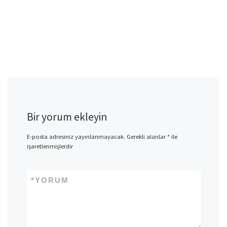
Bir yorum ekleyin
E-posta adresiniz yayınlanmayacak.
Gerekli alanlar
*
ile
işaretlenmişlerdir
*
YORUM