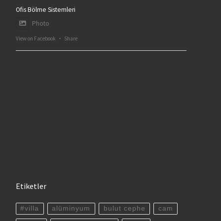
Ofis Bölme Sistemleri
Photo
View on Facebook
·
Share
Etiketler
#villa
alüminyum
bulut cephe
cam