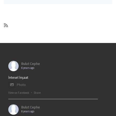
Bulut Cephe
6 years ago
İntesel İnşaat
Photo
View on Facebook
·
Share
Bulut Cephe
6 years ago