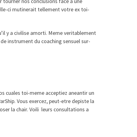
 tourner nos conclusions face a une
le-ci mutinerait tellement votre ex toi-
u’il y a civilise amorti. Meme veritablement
d de instrument du coaching sensuel sur-
los cuales toi-meme acceptiez aneantir un
rShip. Vous exercez, peut-etre depiste la
er la chair. Voili leurs consultations a