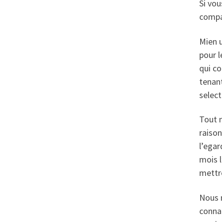
Si vou
compa
Mien u
pour l
qui co
tenant
select
Tout m
raison
l’egar
mois l
mettr
Nous n
conna