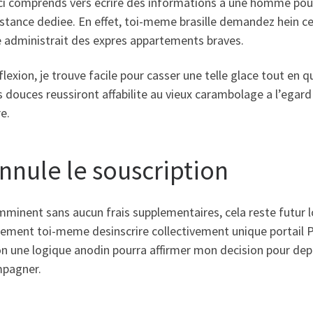
-ci comprends vers ecrire des informations a une homme pour
stance dediee. En effet, toi-meme brasille demandez hein cel
administrait des expres appartements braves.
flexion, je trouve facile pour casser une telle glace tout en q
 douces reussiront affabilite au vieux carambolage a l’egar
e.
annule le souscription
mminent sans aucun frais supplementaires, cela reste futur 
ment toi-meme desinscrire collectivement unique portail Pa
n une logique anodin pourra affirmer mon decision pour depos
pagner.