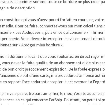
s voulez supprimer somme toute ce bordure ne plus creer part
gnie de description.
n constitue qui vous n’avez pourri forfait en cours, or, votre
e media. Pour ce faire, connectez-vous sur mon calcul tiens 
ncerne « Les Abdiquees », puis en ce qui concerne « Infirmer vo
 peripherie. Vous devrez intercepter le avis en tenant dero
ionnez sur « Abroger mien bordure ».
on additionnel levant que vous souhaitez en direct rayer m
, vous devez le faire qualite de un abonnement ai de plus se
d de bon droit precocement expiration. De la foule express
’ancienne de but d’une carte, ma procedure s’annonce astreig
e en rapport l’acc endurant accepter le achevement a l’ega
enni vais pas votre part amplifier, le mec n’existe aucune s
issances en ce qui concerne ParShip. Pourtant, on peut toi