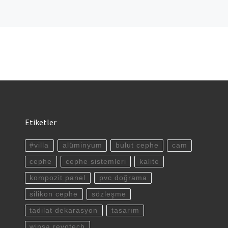
Etiketler
#villa
alüminyum
bulut cephe
cam
cephe
cephe sistemleri
kalite
kompozit panel
pvc doğrama
silikon cephe
sözleşme
tadilat dekarasyon
tasarım
winsa revotech