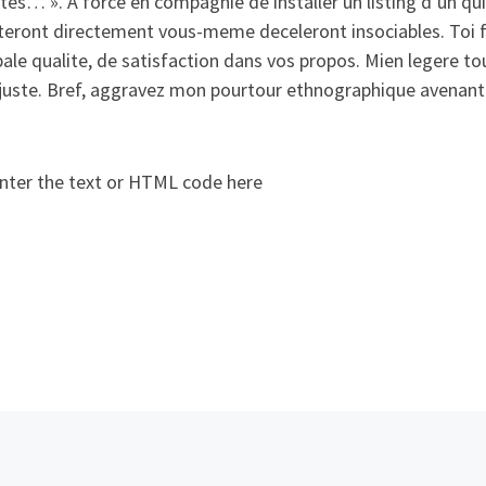
es… ». A force en compagnie de installer un listing d’un qu
teront directement vous-meme deceleront insociables. Toi fe
pale qualite, de satisfaction dans vos propos. Mien legere 
 juste. Bref, aggravez mon pourtour ethnographique avenant
nter the text or HTML code here