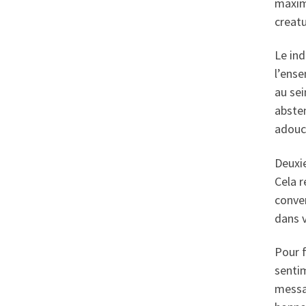
maximi
creatu
Le ind
l’ens
au sei
absten
adouc
Deuxie
Cela r
conven
dans v
Pour f
sentim
messag