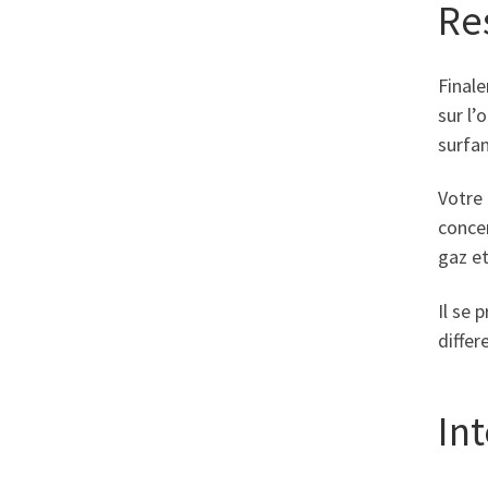
Re
Finale
sur l’
surfan
Votre
conce
gaz et
Il se
differ
In