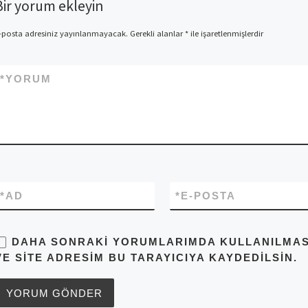
Bir yorum ekleyin
-posta adresiniz yayınlanmayacak.
Gerekli alanlar
*
ile işaretlenmişlerdir
*
YORUM
*
AD
*
E-POSTA
DAHA SONRAKI YORUMLARIMDA KULLANILMASI 
VE SITE ADRESIM BU TARAYICIYA KAYDEDILSIN.