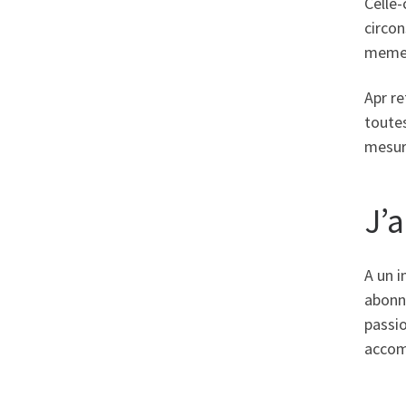
Celle
circon
meme 
Apr re
toutes
mesur
J’
A un i
abonne
passio
accom