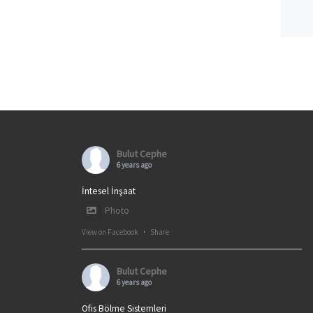
Bulut Cephe
6 years ago
İntesel İnşaat
Photo
View on Facebook
·
Share
Bulut Cephe
6 years ago
Ofis Bölme Sistemleri