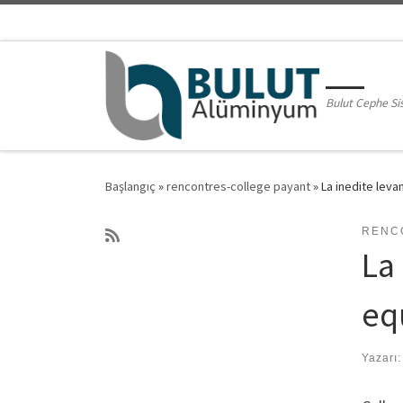
Skip to content
Bulut Cephe Si
Başlangıç
»
rencontres-college payant
»
La inedite lev
RENC
La
eq
Yazarı