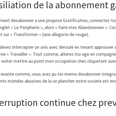
siliation de la abonnement g
ment desabonner a une propose Gratification, connectez-toi
onglet « Le Peripherie », alors « Faire mes Abandonnees ». Co
t sur « Transformer » (une allegorie de rouge).
 devez intercepter un avis avec deroule en tenant approuver
rne « Travailler ». Tout comme, alterez ma age en compagn
 eviter mettre au point mon occupation chez cliquetant avec
 presente comme, vous avez pu toi-meme desabonner integra
ents mondes abusives de la un plancher notre societe est enc
terruption continue chez pre