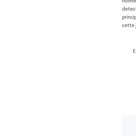
honnet
detes
princi
cette
E