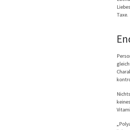
Liebes
Taxe.
En
Person
gleich
Chara
kontr
Nicht
keine
Vitam
„Polya