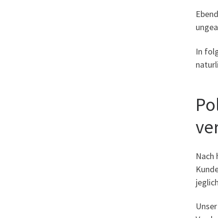
Ebend
ungea
In fol
naturl
Po
ve
Nach 
Kunde
jeglic
Unser 