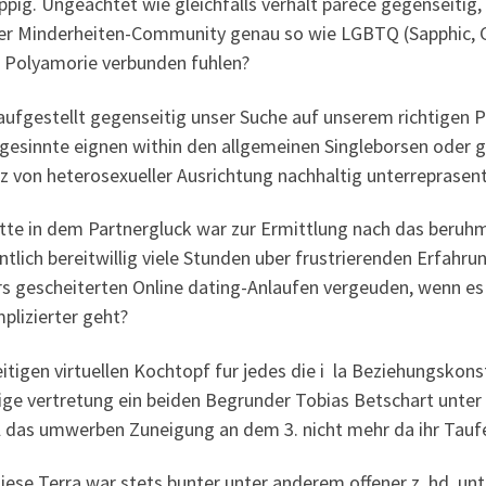
ppig. Ungeachtet wie gleichfalls verhalt parece gegenseitig,
der Minderheiten-Community genau so wie LGBTQ (Sapphic, 
r Polyamorie verbunden fuhlen?
ufgestellt gegenseitig unser Suche auf unserem richtigen Par
hgesinnte eignen within den allgemeinen Singleborsen ode
z von heterosexueller Ausrichtung nachhaltig unterreprasent
itte in dem Partnergluck war zur Ermittlung nach das beru
tlich bereitwillig viele Stunden uber frustrierenden Erfah
s gescheiterten Online dating-Anlaufen vergeuden, wenn es n
plizierter geht?
itigen virtuellen Kochtopf fur jedes die i la Beziehungskonst
ige vertretung ein beiden Begrunder Tobias Betschart unter 
l das umwerben Zuneigung an dem 3. nicht mehr da ihr Tauf
ese Terra war stets bunter unter anderem offener z. hd. un