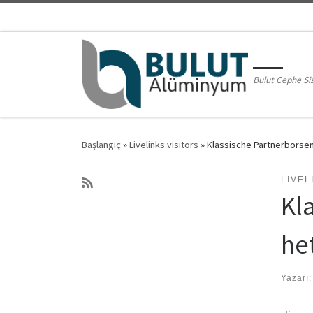
Skip to content
Bulut Cephe Si
Başlangıç
»
Livelinks visitors
»
Klassische Partnerborsen 
LIVEL
Kl
he
Yazarı