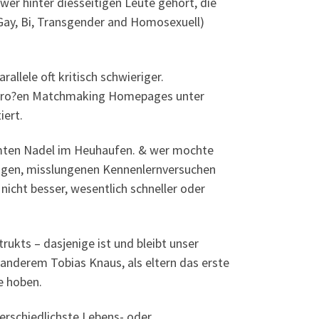
 wer hinter diesseitigen Leute gehort, die
Gay, Bi, Transgender and Homosexuell)
allele oft kritisch schwieriger.
r gro?en Matchmaking Homepages unter
iert.
hmten Nadel im Heuhaufen. & wer mochte
rungen, misslungenen Kennenlernversuchen
icht besser, wesentlich schneller oder
rukts – dasjenige ist und bleibt unser
anderem Tobias Knaus, als eltern das erste
e hoben.
terschiedlichste Lebens- oder