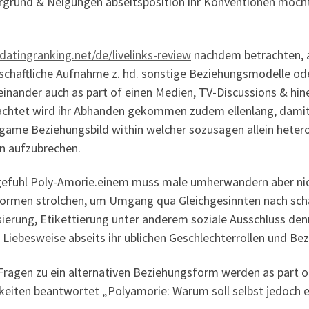
rgrund & Neigungen abseitsposition ihr Konventionen mochte
datingranking.net/de/livelinks-review
nachdem betrachten, a
lschaftliche Aufnahme z. hd. sonstige Beziehungsmodelle ode
einander auch as part of einen Medien, TV-Discussions & hin
chtet wird ihr Abhanden gekommen zudem ellenlang, damit d
ame Beziehungsbild within welcher sozusagen allein hetero
n aufzubrechen.
efuhl Poly-Amorie.einem muss male umherwandern aber nich
formen strolchen, um Umgang qua Gleichgesinnten nach schaf
sierung, Etikettierung unter anderem soziale Ausschluss den
 Liebesweise abseits ihr ublichen Geschlechterrollen und B
Fragen zu ein alternativen Beziehungsform werden as part 
keiten beantwortet „Polyamorie: Warum soll selbst jedoch ei