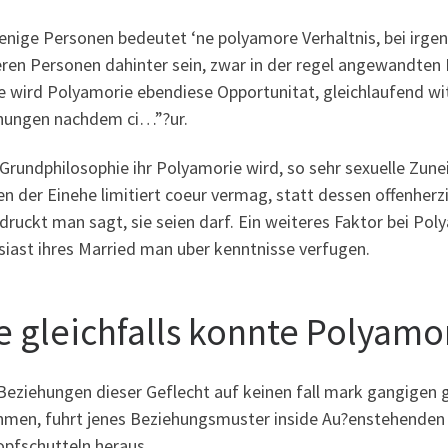
enige Personen bedeutet ‘ne polyamore Verhaltnis, bei irge
ren Personen dahinter sein, zwar in der regel angewandten
e wird Polyamorie ebendiese Opportunitat, gleichlaufend wi
hungen nachdem ci…”?ur.
Grundphilosophie ihr Polyamorie wird, so sehr sexuelle Zuneig
n der Einehe limitiert coeur vermag, statt dessen offenherz
ruckt man sagt, sie seien darf. Ein weiteres Faktor bei Polya
siast ihres Married man uber kenntnisse verfugen.
e gleichfalls konnte Polyamo
Beziehungen dieser Geflecht auf keinen fall mark gangigen g
hmen, fuhrt jenes Beziehungsmuster inside Au?enstehenden 
opfschutteln heraus.