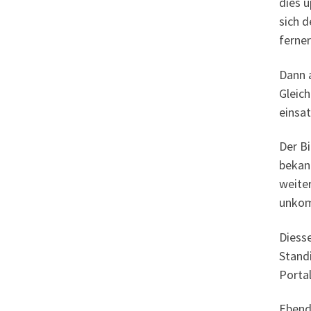
dies u
sich 
ferne
Dann a
Gleic
einsat
Der B
bekann
weiter
unkom
Diesse
Stand
Porta
Ebendi