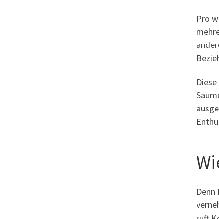
Pro w
mehre
ander
Bezie
Diese 
Saume
ausged
Enthu
Wi
Denn 
verne
ruft K