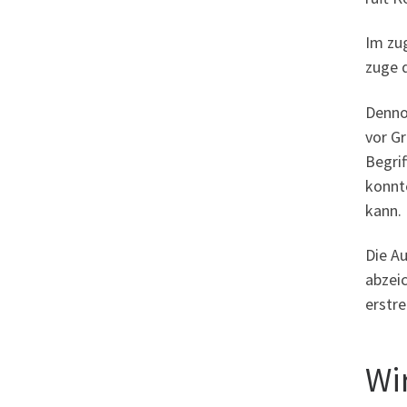
Im zu
zuge d
Denno
vor G
Begri
konnte
kann.
Die A
abzei
erstre
Wi