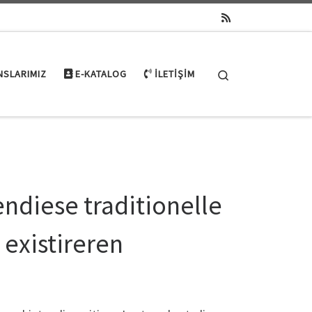
Search
NSLARIMIZ
E-KATALOG
İLETIŞIM
endiese traditionelle
 existireren