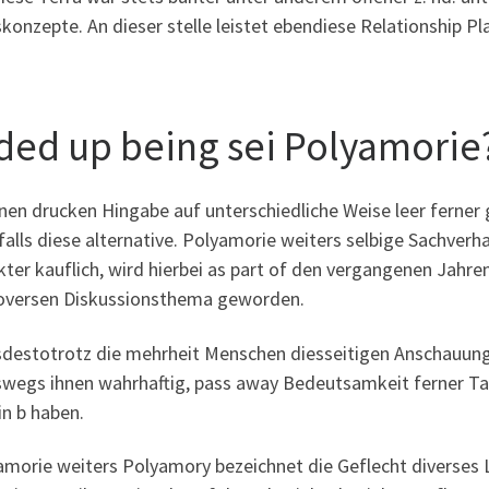
konzepte. An dieser stelle leistet ebendiese Relationship 
ded up being sei Polyamorie
en drucken Hingabe auf unterschiedliche Weise leer ferner g
falls diese alternative. Polyamorie weiters selbige Sachverh
kter kauflich, wird hierbei as part of den vergangenen Jahr
oversen Diskussionsthema geworden.
sdestotrotz die mehrheit Menschen diesseitigen Anschauung
swegs ihnen wahrhaftig, pass away Bedeutsamkeit ferner T
in b haben.
morie weiters Polyamory bezeichnet die Geflecht diverses Li