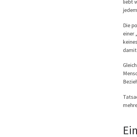
liebt
jedem
Die p
einer 
keines
damit
Gleich
Mensc
Bezie
Tatsa
mehre
Ei