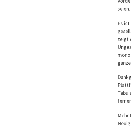
Vorde
seien.
Es ist
gesel
zeigt 
Ungea
monog
ganze
Dankg
Platt
Tabui
ferner
Mehr 
Neuig