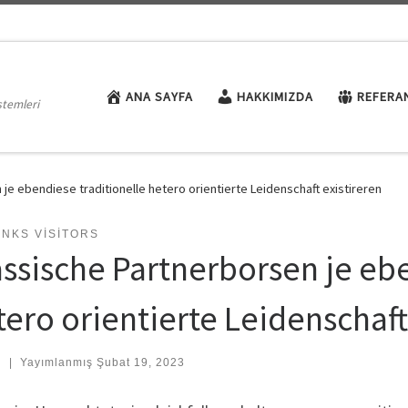
ANA SAYFA
HAKKIMIZDA
REFERA
stemleri
je ebendiese traditionelle hetero orientierte Leidenschaft existireren
INKS VISITORS
assische Partnerborsen je eb
tero orientierte Leidenschaft
:
|
Yayımlanmış
Şubat 19, 2023